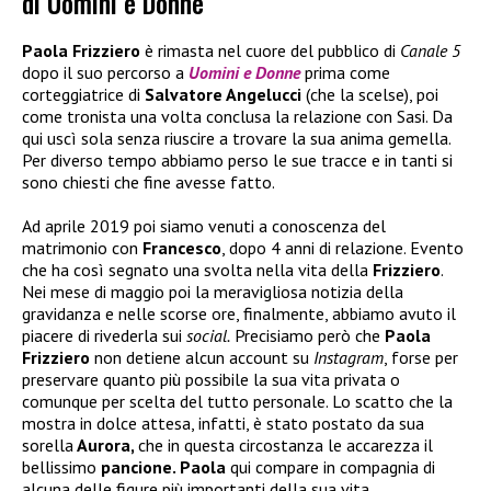
di Uomini e Donne
Paola Frizziero
è rimasta nel cuore del pubblico di
Canale 5
dopo il suo percorso a
Uomini e Donne
prima come
corteggiatrice di
Salvatore Angelucci
(che la scelse), poi
come tronista una volta conclusa la relazione con Sasi. Da
qui uscì sola senza riuscire a trovare la sua anima gemella.
Per diverso tempo abbiamo perso le sue tracce e in tanti si
sono chiesti che fine avesse fatto.
Ad aprile 2019 poi siamo venuti a conoscenza del
matrimonio con
Francesco
, dopo 4 anni di relazione. Evento
che ha così segnato una svolta nella vita della
Frizziero
.
Nei mese di maggio poi la meravigliosa notizia della
gravidanza e nelle scorse ore, finalmente, abbiamo avuto il
piacere di rivederla sui
social.
Precisiamo però che
Paola
Frizziero
non detiene alcun account su
Instagram
, forse per
preservare quanto più possibile la sua vita privata o
comunque per scelta del tutto personale. Lo scatto che la
mostra in dolce attesa, infatti, è stato postato da sua
sorella
Aurora,
che in questa circostanza le accarezza il
bellissimo
pancione. Paola
qui compare in compagnia di
alcuna delle figure più importanti della sua vita.