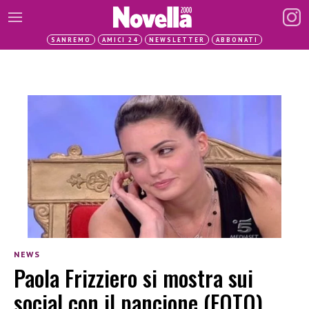
SANREMO
AMICI 24
NEWSLETTER
ABBONATI
NEWS
Paola Frizziero si mostra sui
social con il pancione (FOTO)