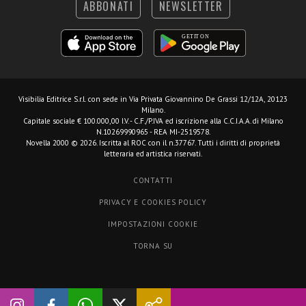
ABBONATI
NEWSLETTER
Visibilia Editrice S.r.l.
con sede in Via Privata Giovannino De Grassi 12/12A, 20123
Milano.
Capitale sociale € 100.000,00 I.V. - C.F./P.IVA ed iscrizione alla C.C.I.A.A. di Milano
N.10269990965 - REA MI-2519578.
Novella 2000 © 2026. Iscritta al ROC con il n.37767. Tutti i diritti di proprietà
letteraria ed artistica riservati.
CONTATTI
PRIVACY E COOKIES POLICY
IMPOSTAZIONI COOKIE
TORNA SU