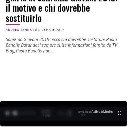
il motivo e chi dovrebbe
sostituirlo
ANDREA SANNA
|
8 DICEMBRE 2019
Sanremo Giovani 2019: ecco chi dovrebbe sostituire Paolo
Bonolis Basandoci sempre sulle informazioni fornite da TV
Blog, Paolo Bonolis non…
0:12 /
Ad
hub
Media
POWERED
1
/
2
1:40
BY