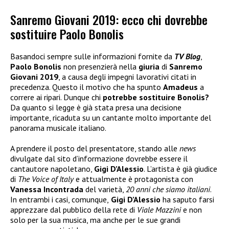
Sanremo Giovani 2019: ecco chi dovrebbe
sostituire Paolo Bonolis
Basandoci sempre sulle informazioni fornite da
TV Blog
,
Paolo Bonolis
non presenzierà nella
giuria
di
Sanremo
Giovani 2019
, a causa degli impegni lavorativi citati in
precedenza. Questo il motivo che ha spunto
Amadeus
a
correre ai ripari. Dunque chi
potrebbe sostituire Bonolis?
Da quanto si legge è già stata presa una decisione
importante, ricaduta su un cantante molto importante del
panorama musicale italiano.
A prendere il posto del presentatore, stando alle
news
divulgate dal sito d’informazione dovrebbe essere il
cantautore napoletano,
Gigi D’Alessio
. L’artista è già giudice
di
The Voice of Italy
e attualmente è protagonista con
Vanessa Incontrada
del varietà,
20 anni che siamo italiani
.
In entrambi i casi, comunque,
Gigi D’Alessio
ha saputo farsi
apprezzare dal pubblico della rete di
Viale Mazzini
e non
solo per la sua musica, ma anche per le sue grandi