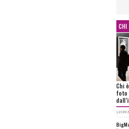
CHI
Chi 
foto
dall
LUCREZ
BigMa