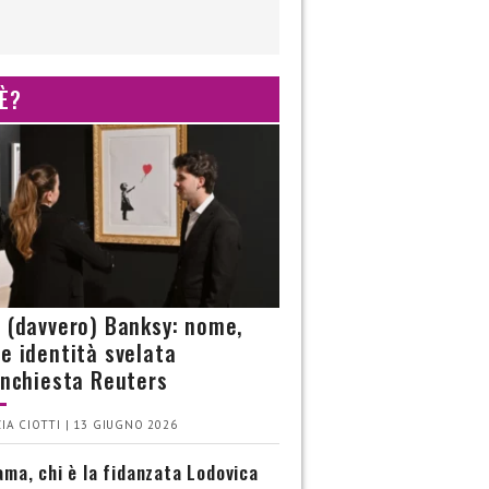
 È?
è (davvero) Banksy: nome,
 e identità svelata
’inchiesta Reuters
IA CIOTTI | 13 GIUGNO 2026
ma, chi è la fidanzata Lodovica