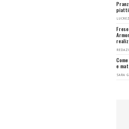
Pranz
piatt
LUCREZ
Fresel
Armon
reali
REDAZI
Come 
e mat
SARA G