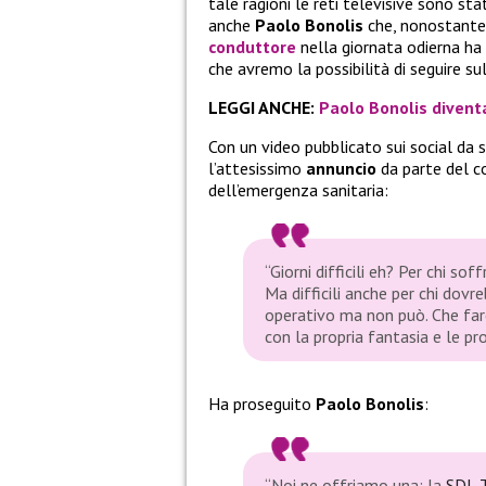
tale ragioni le reti televisive sono stat
anche
Paolo Bonolis
che, nonostante t
conduttore
nella giornata odierna ha
che avremo la possibilità di seguire su
LEGGI ANCHE:
Paolo Bonolis diventa
Con un video pubblicato sui social da 
l’attesissimo
annuncio
da parte del c
dell’emergenza sanitaria:
“Giorni difficili eh? Per chi sof
Ma difficili anche per chi dovr
operativo ma non può
.
Che far
con la propria fantasia e le pro
Ha proseguito
Paolo Bonolis
:
“
Noi ne offriamo una: la
SDL 