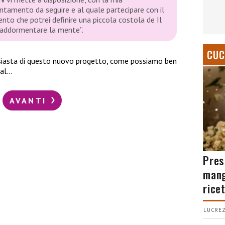
ntamento da seguire e al quale partecipare con il
to che potrei definire una piccola costola de Il
n addormentare la mente”
.
CUC
siasta di questo nuovo progetto, come possiamo ben
ial…
AVANTI
Pres
mang
rice
LUCREZ