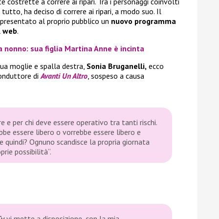
e costrette a correre ai ripari. Tra i personaggi coinvolti
utto, ha deciso di correre ai ripari, a modo suo. Il
 presentato al proprio pubblico un
nuovo programma
l
web
.
 nonno: sua figlia Martina Anne è incinta
sua moglie e spalla destra,
Sonia Bruganelli,
ecco
onduttore di
Avanti Un Altro
, sospeso a causa
fre e per chi deve essere operativo tra tanti rischi.
ebbe essere libero o vorrebbe essere libero e
e quindi? Ognuno scandisce la propria giornata
prie possibilità
“.
Tv
vi mette a disposizione, con la mia