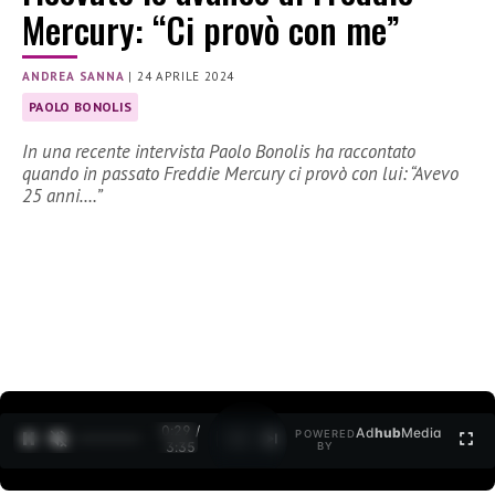
Mercury: “Ci provò con me”
ANDREA SANNA
|
24 APRILE 2024
PAOLO BONOLIS
In una recente intervista Paolo Bonolis ha raccontato
quando in passato Freddie Mercury ci provò con lui: “Avevo
25 anni….”
0:30 /
Ad
hub
Media
POWERED
1
/
2
3:35
BY