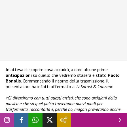
In attesa di scoprire cosa accadrà, a dare alcune prime
anticipazioni
su quello che vedremo stasera è stato
Paolo
Bonolis
. Commentando il ritorno della trasmissione, il
presentatore ha infatti affermato a
Tv Sorrisi & Canzoni
:
«Ci divertiremo con tutti questi artisti, che sono artigiani della
musica e che su quel palco troveranno nuovi modi per
trasformarla, raccontarla e, perché no, magari proveranno anche
a giocare tra loro, inventando citazioni musicali. Vediamo cosa
ne esce fuori, ma sarà una cosa grande».