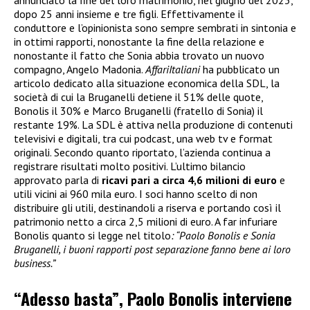
annunciato la fine del loro matrimonio, nel giugno del 2023,
dopo 25 anni insieme e tre figli. Effettivamente il
conduttore e l’opinionista sono sempre sembrati in sintonia e
in ottimi rapporti, nonostante la fine della relazione e
nonostante il fatto che Sonia abbia trovato un nuovo
compagno, Angelo Madonia.
AffariItaliani
ha pubblicato un
articolo dedicato alla situazione economica della SDL, la
società di cui la Bruganelli detiene il 51% delle quote,
Bonolis il 30% e Marco Bruganelli (fratello di Sonia) il
restante 19%. La SDL è attiva nella produzione di contenuti
televisivi e digitali, tra cui podcast, una web tv e format
originali. Secondo quanto riportato, l’azienda continua a
registrare risultati molto positivi. L’ultimo bilancio
approvato parla di
ricavi pari a circa 4,6 milioni di euro
e
utili vicini ai 960 mila euro. I soci hanno scelto di non
distribuire gli utili, destinandoli a riserva e portando così il
patrimonio netto a circa 2,5 milioni di euro. A far infuriare
Bonolis quanto si legge nel titolo
: “Paolo Bonolis e Sonia
Bruganelli, i buoni rapporti post separazione fanno bene ai loro
business.”
“Adesso basta”, Paolo Bonolis interviene