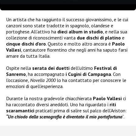
Un artista che ha raggiunto il successo giovanissimo, e le cui
canzoni sono state tradotte in spagnolo, olandese e
portoghese. All’attivo ha
dieci album in studio
, e nella sua
collezione di riconoscimenti vanta
due dischi di platino
e
cinque dischi
d’oro
. Questo e molto altro ancora è
Paolo
Vallesi
, cantautore fiorentino che negli anni ha saputo farsi
amare da tutta Italia.
Ospite nella
serata dei duetti
dell’ultimo
Festival di
Sanremo
, ha accompagnato
i Cugini di Campagna
. Con
l’occasione,
Novella 2000
lo ha contattato per conoscere le
emozioni di quell’esperienza.
Durante la nostra gradevole chiacchierata
Paolo Vallesi
ci
ha raccontato diversi aneddoti. Uno ha riguardato i
riti
scaramantici
praticati prima di salire sul palco dell’Ariston:
“Un chiodo della scenografia è diventato il mio portafortuna
“.