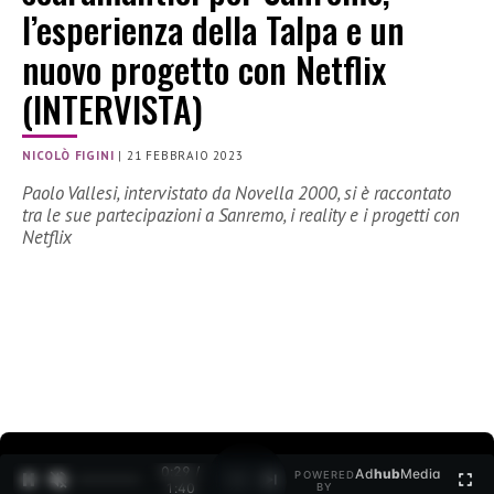
l’esperienza della Talpa e un
nuovo progetto con Netflix
(INTERVISTA)
NICOLÒ FIGINI
|
21 FEBBRAIO 2023
Paolo Vallesi, intervistato da Novella 2000, si è raccontato
tra le sue partecipazioni a Sanremo, i reality e i progetti con
Netflix
0:30 /
Ad
hub
Media
POWERED
1
/
2
1:40
BY