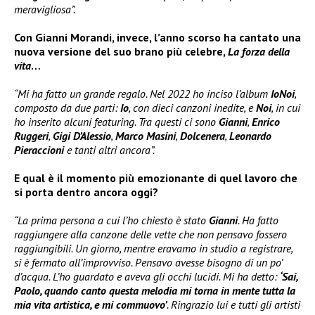
meravigliosa”.
Con Gianni Morandi, invece, l’anno scorso ha cantato una
nuova versione del suo brano più celebre,
La forza della
vita
…
“Mi ha fatto un grande regalo. Nel 2022 ho inciso l’album
IoNoi
,
composto da due parti:
Io
, con dieci canzoni inedite, e
Noi
, in cui
ho inserito alcuni featuring. Tra questi ci sono
Gianni
,
Enrico
Ruggeri
,
Gigi D’Alessio
,
Marco Masini
,
Dolcenera
,
Leonardo
Pieraccioni
e tanti altri ancora”.
E qual è il momento più emozionante di quel lavoro che
si porta dentro ancora oggi?
“La prima persona a cui l’ho chiesto è stato
Gianni
. Ha fatto
raggiungere alla canzone delle vette che non pensavo fossero
raggiungibili. Un giorno, mentre eravamo in studio a registrare,
si è fermato all’improvviso. Pensavo avesse bisogno di un po’
d’acqua. L’ho guardato e aveva gli occhi lucidi. Mi ha detto:
‘Sai,
Paolo, quando canto questa melodia mi torna in mente tutta la
mia vita artistica, e mi commuovo’
. Ringrazio lui e tutti gli artisti