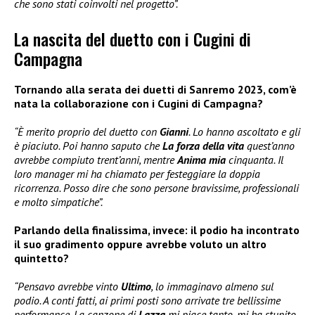
che sono stati coinvolti nel progetto”.
La nascita del duetto con i Cugini di
Campagna
Tornando alla serata dei duetti di Sanremo 2023, com’è
nata la collaborazione con i Cugini di Campagna?
“È merito proprio del duetto con
Gianni
. Lo hanno ascoltato e gli
è piaciuto. Poi hanno saputo che
La forza della vita
quest’anno
avrebbe compiuto trent’anni, mentre
Anima mia
cinquanta. Il
loro manager mi ha chiamato per festeggiare la doppia
ricorrenza. Posso dire che sono persone bravissime, professionali
e molto simpatiche”.
Parlando della finalissima, invece: il podio ha incontrato
il suo gradimento oppure avrebbe voluto un altro
quintetto?
“Pensavo avrebbe vinto
Ultimo
, lo immaginavo almeno sul
podio. A conti fatti, ai primi posti sono arrivate tre bellissime
performance. La canzone di
Lazza
mi piace tanto, mi ha stupito.