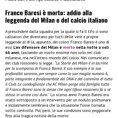
Franco Baresi è morto: addio alla
leggenda del Milan e del calcio italiano
A prescindere dalla squadra per la quale si fa il tifo ci sono
calciatori che diventano per tutti delle vere e proprie
leggende al di là, appunto, dei colori. Franco Baresi è uno di
essi.
L’ex difensore del Milan è
morto
nella notte a soli
66 anni
, lasciando un vuoto enorme non solo nel club
milanese, ma nell’intero mondo del calcio. Nel comunicato
del club rossonero si legge:
“La Storia del Milan è in lacrime
per la scomparsa di Franco Baresi. Il suo esempio e la sua
profondità saranno, per sempre come la sua maglia numero 6,
parte integrante e fondamentale del DNA e del cammino di tutto
il Club. Le condoglianze che AC Milan porge alla famiglia tutta
di Franco Baresi sono le stesse che ogni tifoso rossonero fa a sé
stesso in un’ora così dura.
” Lo scorso anno Franco Baresi era
stato sottoposto a un intervento per un nodulo polmonare
e inizialmente sembrava che la situazione fosse tornata
sotto controllo. Poi, però, le sue condizioni sono peggiorate
fino alla tragica notizia della morte.