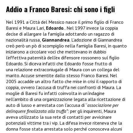
Addio a Franco Baresi: chi sono i figli
Nel 1991 a Città del Messico nasce il primo figlio di Franco
Baresi e Maura Lari,
Edoardo
.. Nel 1997 invece la coppia
decise di allargare la famiglia adottando un ragazzo di
nazionalità russa,
Giannandrea
. L’adozione di Giannandrea
creò però un pò di scompiglio nella famiglia Baresi, in quanto
iniziarono a circolare voci che mettevano in dubbio
l’effettiva paternità dell’ex difensore rossonero sul figlio
Edoardo. Si diceva infatti che Edoardo fosse frutto di
una relazione extraconiugale di Maura con un collega del
marito. Accuse smentite dallo stesso Franco Baresi. Nel
2005 accadde un altro fatto che mise in crisi il rapporto di
coppia, ovvero l’accusa di truffa nei confronti di Maura. La
moglie di Baresi fu infatti coinvolta in un’indagine
nell’ambito di una organizzazione legata alla ricettazione di
auto di lusso e arrestata
con l’accusa di “
associazione per
delinquere finalizzata alla truffa”
: per gli inquirenti, Maura
aveva utilizzato la sua rete di contatti per avvicinare
potenziali vittime tra i vip. La difesa invece riteneva che la
donna fosse stata arrestata solo perché conosceva alcuni