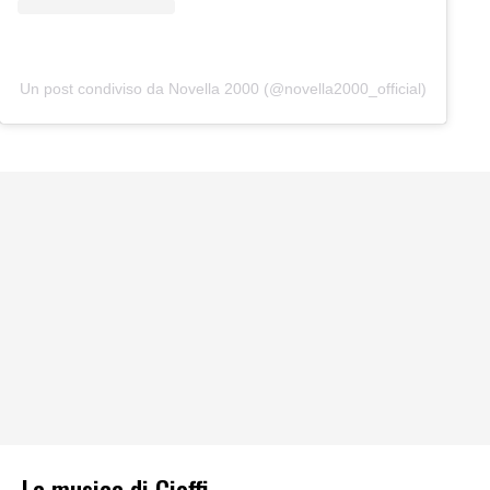
Un post condiviso da Novella 2000 (@novella2000_official)
La musica di Cioffi