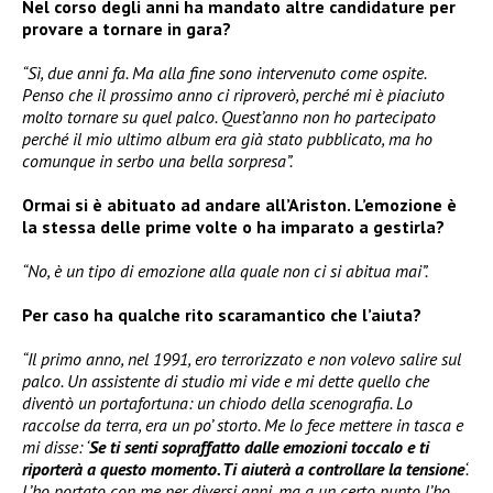
Nel corso degli anni ha mandato altre candidature per
provare a tornare in gara?
“Sì, due anni fa. Ma alla fine sono intervenuto come ospite.
Penso che il prossimo anno ci riproverò, perché mi è piaciuto
molto tornare su quel palco. Quest’anno non ho partecipato
perché il mio ultimo album era già stato pubblicato, ma ho
comunque in serbo una bella sorpresa”.
Ormai si è abituato ad andare all’Ariston. L’emozione è
la stessa delle prime volte o ha imparato a gestirla?
“No, è un tipo di emozione alla quale non ci si abitua mai”.
Per caso ha qualche rito scaramantico che l’aiuta?
“Il primo anno, nel 1991, ero terrorizzato e non volevo salire sul
palco. Un assistente di studio mi vide e mi dette quello che
diventò un portafortuna: un chiodo della scenografia. Lo
raccolse da terra, era un po’ storto. Me lo fece mettere in tasca e
mi disse: ‘
Se ti senti sopraffatto dalle emozioni toccalo e ti
riporterà a questo momento. Ti aiuterà a controllare la tensione
‘.
L’ho portato con me per diversi anni, ma a un certo punto l’ho