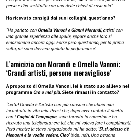
perso e l’ho sostituito con una delle chiavi di casa mia”.
Ha ricevuto consigli dai suoi colleghi, quest’anno?
“Ho parlato con
Ornella Vanoni
e
Gianni Morandi
, artisti con
una grande esperienza alle spalle, eppure anche loro si
emozionano ancora oggi. Forse però quest’anno, per la prima
volta, mi sono davvero goduto la performance”.
L’amicizia con Morandi e Ornella Vanoni:
‘Grandi artisti, persone meravigliose’
A proposito di Ornella Vanoni, lei è stato suo allievo nel
programma
Ora o mai più
. Siete rimasti in contatto?
“Certo! Ornella è l’artista con più carisma che abbia mai
incontrato in vita mia. Pensi che, dopo aver cantato il duetto
con i
Cugini di Campagna
, sono tornato in camerino e ho
ricevuto una telefonata: era lei, che mi voleva fare i complimenti.
Però mentre la stavo ringraziando mi ha detto:
‘Sì, sì, adesso c’è
Mengoni e lo voglio vedere. Ciao’
(ride,
ndr
)
. Una persona