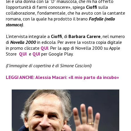
lei è una donna con la “D” maiuscola, che mi ha offerto
l’opportunità di farmi conoscere», spiega
Cioffi
sulla
collaborazione, fondamentale, che ha avuto con la cantante
romana, con la quale ha prodotto il brano
Farfalle (nello
stomaco)
.
L’intervista integrale a
Cioffi
, di
Barbara Carere
, nel numero
di
Novella 2000
in edicola. Per avere la vostra copia digitale
in promo cliccate
QUI
. Per la app di Novella 2000 su Apple
Store
QUI
e
QUI
per Google Play.
(l’immagine di copertina è di Simone Cascioni)
LEGGI ANCHE: Alessia Macari: «Il mio parto da incubo»