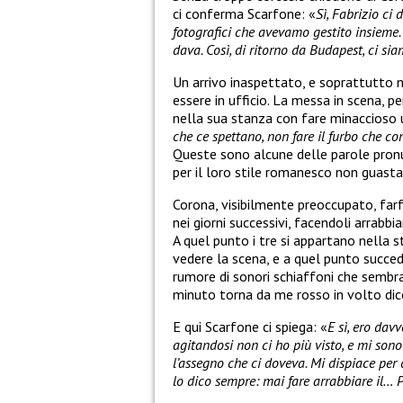
ci conferma Scarfone: «
Sì, Fabrizio ci
fotografici che avevamo gestito insieme.
dava. Così, di ritorno da Budapest, ci si
Un arrivo inaspettato, e soprattutto n
essere in ufficio. La messa in scena,
nella sua stanza con fare minaccioso 
che ce spettano, non fare il furbo che co
Queste sono alcune delle parole pronun
per il loro stile romanesco non guasta
Corona, visibilmente preoccupato, far
nei giorni successivi, facendoli arrabbia
A quel punto i tre si appartano nella 
vedere la scena, e a quel punto succede 
rumore di sonori schiaffoni che sembr
minuto torna da me rosso in volto di
E qui Scarfone ci spiega: «
E sì, ero dav
agitandosi non ci ho più visto, e mi sono
l’assegno che ci doveva. Mi dispiace per
lo dico sempre: mai fare arrabbiare il…