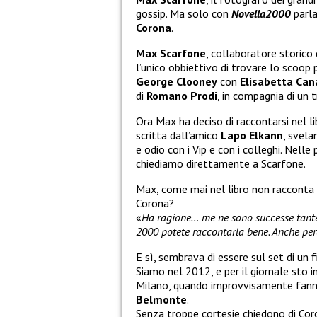
gossip. Ma solo con
Novella2000
parla
Corona
.
Max Scarfone
, collaboratore storico 
l’unico obbiettivo di trovare lo scoop p
George Clooney
con
Elisabetta Can
di
Romano Prodi
, in compagnia di un t
Ora Max ha deciso di raccontarsi nel l
scritta dall’amico
Lapo Elkann
, svela
e odio con i Vip e con i colleghi. Nel
chiediamo direttamente a Scarfone.
Max, come mai nel libro non racconta 
Corona?
«
Ha ragione… me ne sono successe tante c
2000 potete raccontarla bene. Anche per
E sì, sembrava di essere sul set di un
Siamo nel 2012, e per il giornale sto 
Milano, quando improvvisamente fanno
Belmonte
.
Senza troppe cortesie chiedono di Coro