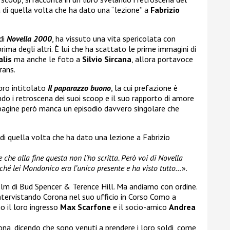
 di quella volta che ha dato una “lezione” a
Fabrizio
di
Novella 2000
, ha vissuto una vita spericolata con
rima degli altri. È lui che ha scattato le prime immagini di
alis
ma anche le foto a
Silvio Sircana
, allora portavoce
rans.
ibro intitolato
Il paparazzo buono
, la cui prefazione è
ndo i retroscena dei suoi scoop e il suo rapporto di amore
le pagine però manca un episodio davvero singolare che
di quella volta che ha dato una lezione a Fabrizio
he alla fine questa non l’ho scritta. Però voi di Novella
ché lei Mondonico era l’unico presente e ha visto tutto…
».
 film di Bud Spencer & Terence Hill. Ma andiamo con ordine.
intervistando Corona nel suo ufficio in Corso Como a
 il loro ingresso
Max Scarfone
e il socio-amico
Andrea
na, dicendo che sono venuti a prendere i loro soldi, come