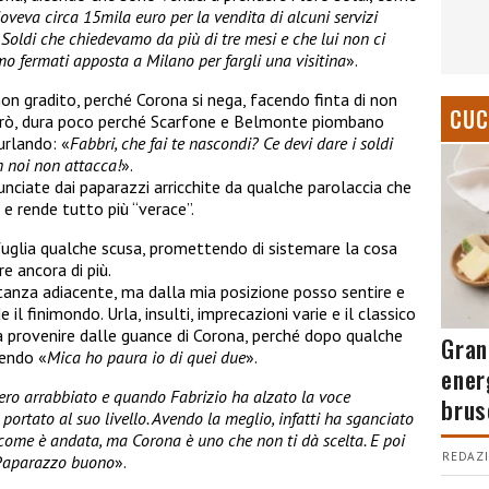
 doveva circa 15mila euro per la vendita di alcuni servizi
 Soldi che chiedevamo da più di tre mesi e che lui non ci
amo fermati apposta a Milano per fargli una visitina
».
on gradito, perché Corona si nega, facendo finta di non
CUC
 però, dura poco perché Scarfone e Belmonte piombano
urlando: «
Fabbri, che fai te nascondi? Ce devi dare i soldi
n noi non attacca!
».
ciate dai paparazzi arricchite da qualche parolaccia che
 e rende tutto più “verace”.
fuglia qualche scusa, promettendo di sistemare la cosa
re ancora di più.
stanza adiacente, ma dalla mia posizione posso sentire e
il finimondo. Urla, insulti, imprecazioni varie e il classico
a provenire dalle guance di Corona, perché dopo qualche
Gran
cendo «
Mica ho paura io di quei due
».
ener
vero arrabbiato e quando Fabrizio ha alzato la voce
brus
 portato al suo livello. Avendo la meglio, infatti ha sganciato
 come è andata, ma Corona è uno che non ti dà scelta. E poi
REDAZI
 Paparazzo buono
».