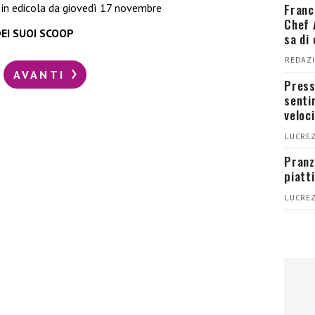
Franc
in edicola da giovedì 17 novembre
Chef 
EI SUOI SCOOP
sa di
REDAZI
AVANTI
Press
senti
veloci
LUCREZ
Pranz
piatt
LUCREZ