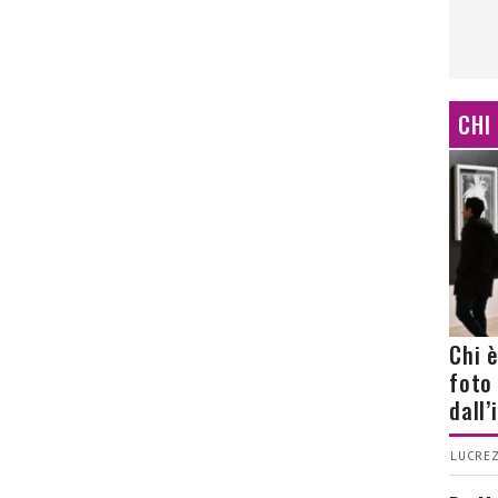
CHI
Chi 
foto
dall
LUCREZ