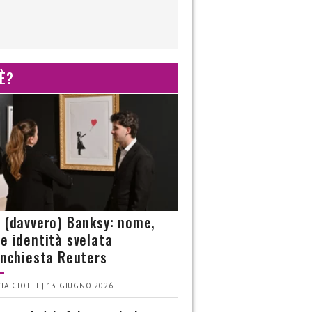
 È?
è (davvero) Banksy: nome,
 e identità svelata
’inchiesta Reuters
IA CIOTTI | 13 GIUGNO 2026