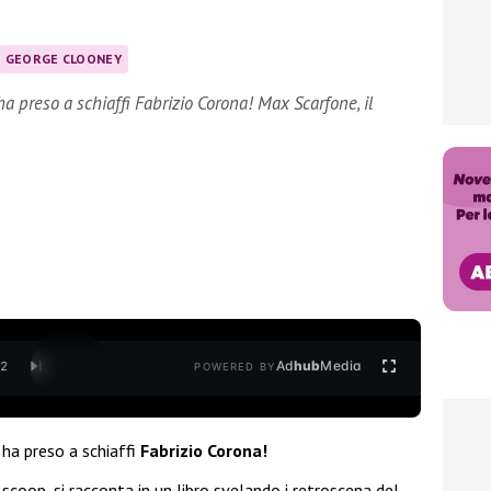
GEORGE CLOONEY
a preso a schiaffi Fabrizio Corona! Max Scarfone, il
Ad
hub
Media
/
2
POWERED BY
 ha preso a schiaffi
Fabrizio Corona!
i scoop, si racconta in un libro svelando i retroscena del