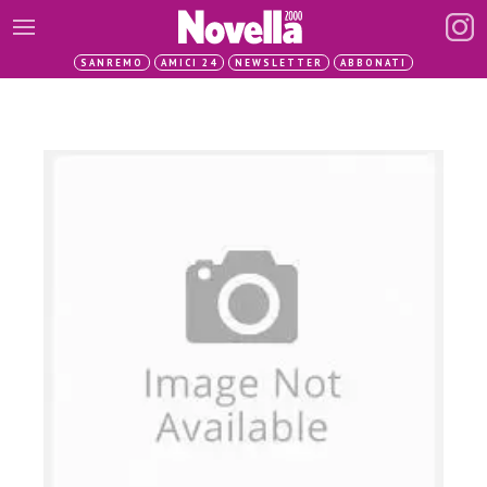
SANREMO
AMICI 24
NEWSLETTER
ABBONATI