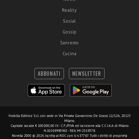
Reality
Social
Gossip
Sanremo
Cucina
ABBONATI
NEWSLETTER
Visibilia Editrice S.r.l.
con sede in Via Privata Giovannino De Grassi 12/12A, 20123
Milano.
Capitale sociale € 100.000,00 I.V. - C.F./P.IVA ed iscrizione alla C.C.I.A.A. di Milano
N.10269990965 - REA MI-2519578.
Novella 2000 © 2026. Iscritta al ROC con il n.37767. Tutti i diritti di proprietà