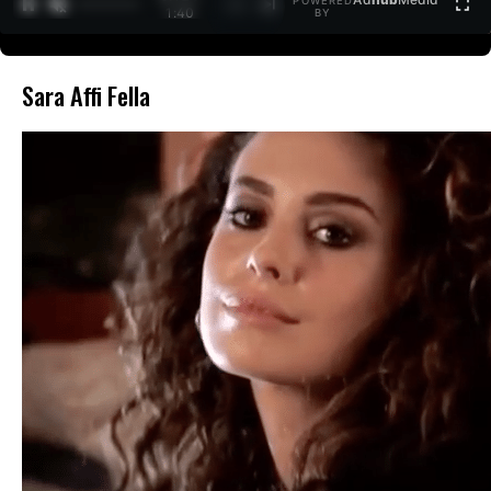
POWERED
1
/
2
1:40
BY
Sara Affi Fella