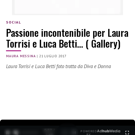
SOCIAL
Passione incontenibile per Laura
Torrisi e Luca Betti… ( Gallery)
MAURA MESSINA
|
21 LUGLIO 2017
Laura Torrisi e Luca Betti foto tratta da Diva e Donna
0:27 /
Ad
hub
Media
POWERED
1
/
2
1:40
BY