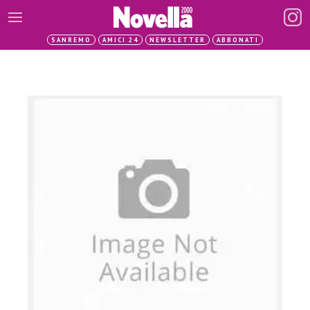
SANREMO
AMICI 24
NEWSLETTER
ABBONATI