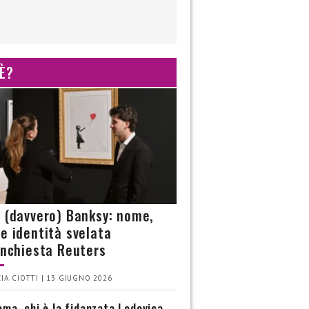
 È?
è (davvero) Banksy: nome,
 e identità svelata
’inchiesta Reuters
IA CIOTTI | 13 GIUGNO 2026
ma, chi è la fidanzata Lodovica