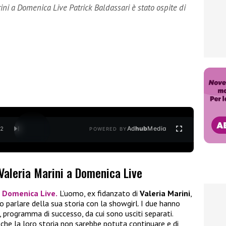
rini a Domenica Live Patrick Baldassari è stato ospite di
Ad
hub
Media
/
2
POWERED BY
 Valeria Marini a Domenica Live
i
Domenica Live.
L’uomo, ex fidanzato di
Valeria Marini
,
 parlare della sua storia con la showgirl. I due hanno
, programma di successo, da cui sono usciti separati.
 che la loro storia non sarebbe potuta continuare e di