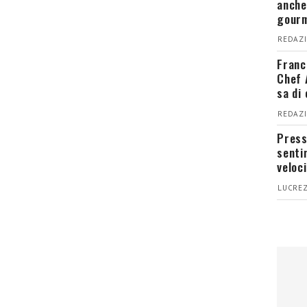
anche
gour
REDAZI
Franc
Chef 
sa di
REDAZI
Press
senti
veloci
LUCREZ