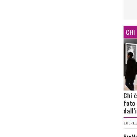
CHI
Chi 
foto
dall
LUCREZ
BigMa