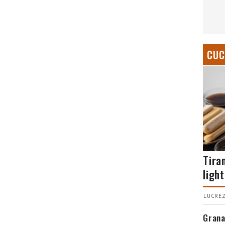
CUC
Tira
light
LUCREZ
Grana