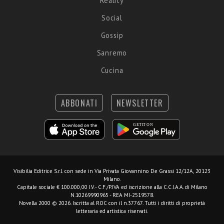
Reality
Social
Gossip
Sanremo
Cucina
ABBONATI
NEWSLETTER
Visibilia Editrice S.r.l.
con sede in Via Privata Giovannino De Grassi 12/12A, 20123
Milano.
Capitale sociale € 100.000,00 I.V. - C.F./P.IVA ed iscrizione alla C.C.I.A.A. di Milano
N.10269990965 - REA MI-2519578.
Novella 2000 © 2026. Iscritta al ROC con il n.37767. Tutti i diritti di proprietà
letteraria ed artistica riservati.