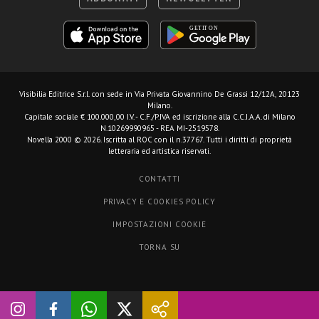
Visibilia Editrice S.r.l.
con sede in Via Privata Giovannino De Grassi 12/12A, 20123
Milano.
Capitale sociale € 100.000,00 I.V. - C.F./P.IVA ed iscrizione alla C.C.I.A.A. di Milano
N.10269990965 - REA MI-2519578.
Novella 2000 © 2026. Iscritta al ROC con il n.37767. Tutti i diritti di proprietà
letteraria ed artistica riservati.
CONTATTI
PRIVACY E COOKIES POLICY
IMPOSTAZIONI COOKIE
TORNA SU