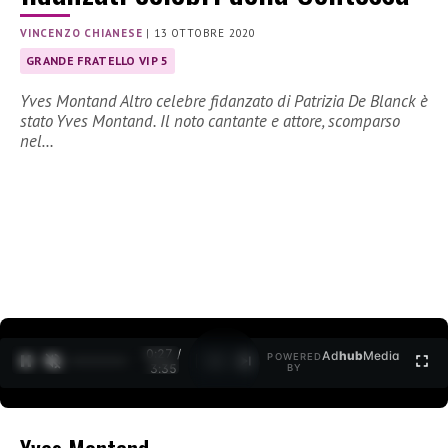
VINCENZO CHIANESE
|
13 OTTOBRE 2020
GRANDE FRATELLO VIP 5
Yves Montand Altro celebre fidanzato di Patrizia De Blanck è
stato Yves Montand. Il noto cantante e attore, scomparso
nel…
0:27 /
Ad
hub
Media
POWERED
1
/
2
3:35
BY