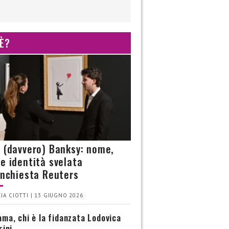
 È?
è (davvero) Banksy: nome,
 e identità svelata
’inchiesta Reuters
IA CIOTTI | 13 GIUGNO 2026
ma, chi è la fidanzata Lodovica
rini