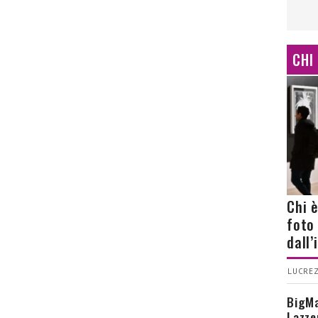
CHI
Chi 
foto
dall
LUCREZ
BigMa
Lazze