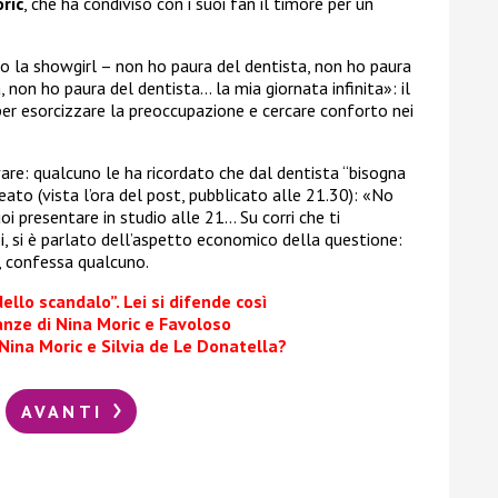
ric
, che ha condiviso con i suoi fan il timore per un
to la showgirl – non ho paura del dentista, non ho paura
 non ho paura del dentista… la mia giornata infinita»: il
per esorcizzare la preoccupazione e cercare conforto nei
are: qualcuno le ha ricordato che dal dentista “bisogna
ato (vista l’ora del post, pubblicato alle 21.30): «No
oi presentare in studio alle 21… Su corri che ti
, si è parlato dell’aspetto economico della questione:
, confessa qualcuno.
dello scandalo”. Lei si difende così
anze di Nina Moric e Favoloso
 Nina Moric e Silvia de Le Donatella?
AVANTI