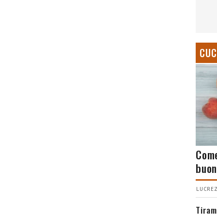
CUC
Come
buon
LUCREZ
Tiram