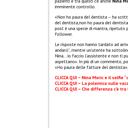
pazienti e tra questi c’è anche
Nina Mo
imminente controllo.
«
Non ho paura del dentista – ha scrit
del dentista,non ho paura del dentista,
post è una specie di mantra, ripetuto 
follower.
Le risposte non hanno tardato ad arriv
andarci”, mentre un’utente ha sottoline
Nina… io faccio l’assistente e non ti pu
aspettano». In più di un commento, poi
«Ho paura delle fatture del dentista»
CLICCA QUI – Nina Moric e il selfie “
CLICCA QUI – La polemica sulle vac
CLICCA QUI – Che differenza c’è tra