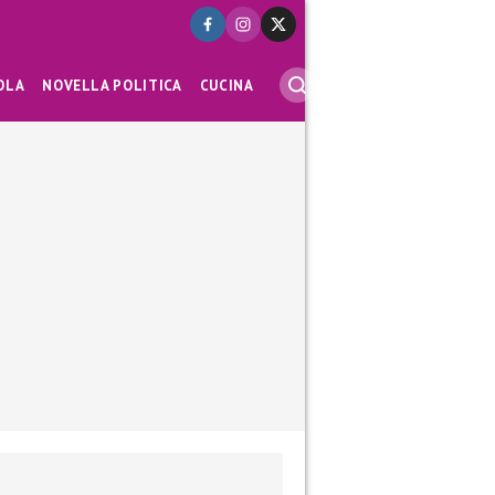
OLA
NOVELLA POLITICA
CUCINA