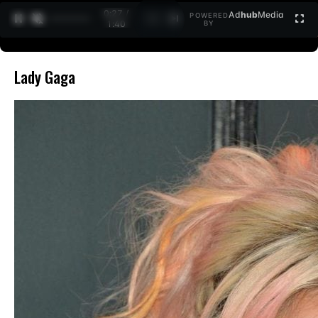
0:28 /
Ad
hub
Media
POWERED
1
/
2
1:40
BY
Lady Gaga