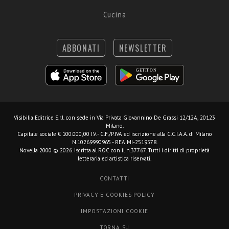
Cucina
ABBONATI
NEWSLETTER
Visibilia Editrice S.r.l.
con sede in Via Privata Giovannino De Grassi 12/12A, 20123
Milano.
Capitale sociale € 100.000,00 I.V. - C.F./P.IVA ed iscrizione alla C.C.I.A.A. di Milano
N.10269990965 - REA MI-2519578.
Novella 2000 © 2026. Iscritta al ROC con il n.37767. Tutti i diritti di proprietà
letteraria ed artistica riservati.
CONTATTI
PRIVACY E COOKIES POLICY
IMPOSTAZIONI COOKIE
TORNA SU