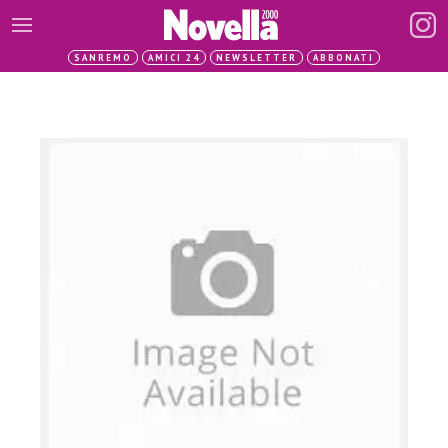
SANREMO
AMICI 24
NEWSLETTER
ABBONATI