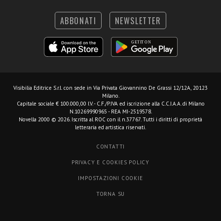
ABBONATI
NEWSLETTER
Visibilia Editrice S.r.l.
con sede in Via Privata Giovannino De Grassi 12/12A, 20123
Milano.
Capitale sociale € 100.000,00 I.V. - C.F./P.IVA ed iscrizione alla C.C.I.A.A. di Milano
N.10269990965 - REA MI-2519578.
Novella 2000 © 2026. Iscritta al ROC con il n.37767. Tutti i diritti di proprietà
letteraria ed artistica riservati.
CONTATTI
PRIVACY E COOKIES POLICY
IMPOSTAZIONI COOKIE
TORNA SU