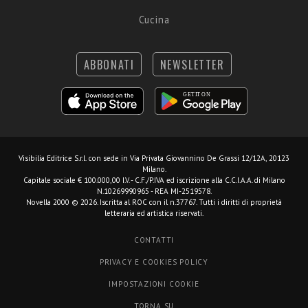
Cucina
ABBONATI
NEWSLETTER
Visibilia Editrice S.r.l.
con sede in Via Privata Giovannino De Grassi 12/12A, 20123
Milano.
Capitale sociale € 100.000,00 I.V. - C.F./P.IVA ed iscrizione alla C.C.I.A.A. di Milano
N.10269990965 - REA MI-2519578.
Novella 2000 © 2026. Iscritta al ROC con il n.37767. Tutti i diritti di proprietà
letteraria ed artistica riservati.
CONTATTI
PRIVACY E COOKIES POLICY
IMPOSTAZIONI COOKIE
TORNA SU