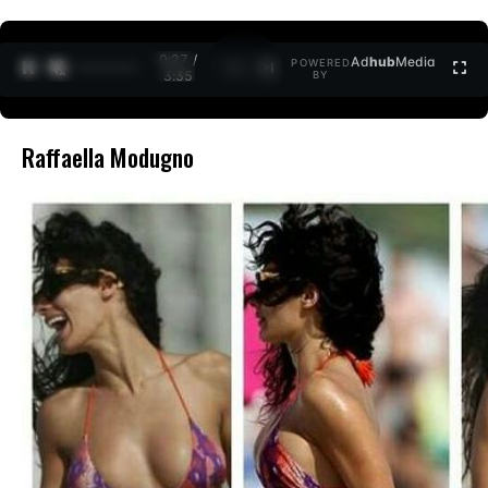
0:27 /
Ad
hub
Media
POWERED
1
/
2
3:35
BY
Raffaella Modugno