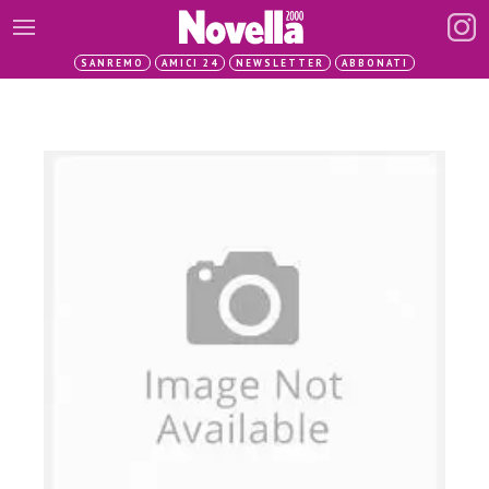
SANREMO
AMICI 24
NEWSLETTER
ABBONATI