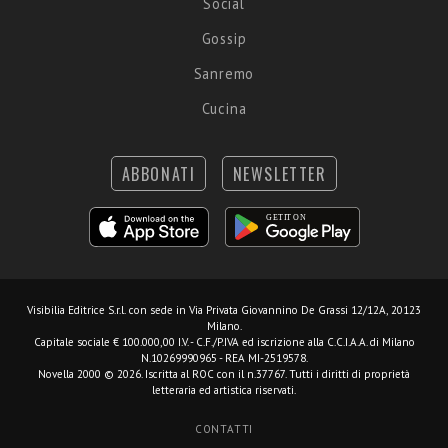
Social
Gossip
Sanremo
Cucina
ABBONATI
NEWSLETTER
Visibilia Editrice S.r.l.
con sede in Via Privata Giovannino De Grassi 12/12A, 20123
Milano.
Capitale sociale € 100.000,00 I.V. - C.F./P.IVA ed iscrizione alla C.C.I.A.A. di Milano
N.10269990965 - REA MI-2519578.
Novella 2000 © 2026. Iscritta al ROC con il n.37767. Tutti i diritti di proprietà
letteraria ed artistica riservati.
CONTATTI