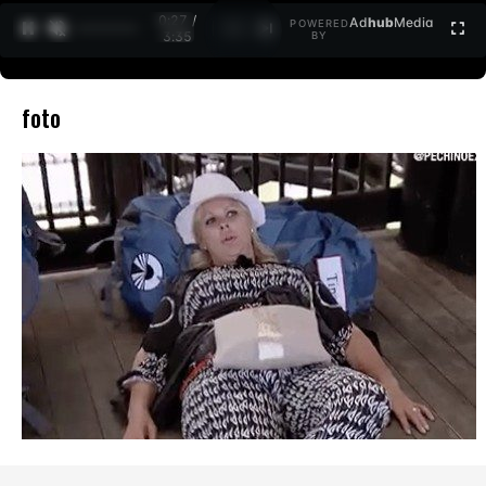
0:27 /
Ad
hub
Media
POWERED
1
/
2
3:35
BY
foto