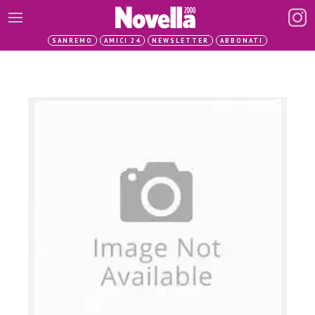
SANREMO
AMICI 24
NEWSLETTER
ABBONATI