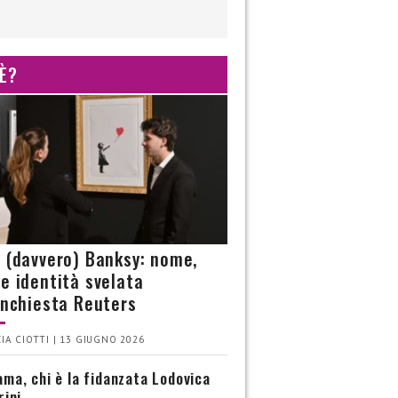
 È?
è (davvero) Banksy: nome,
 e identità svelata
’inchiesta Reuters
IA CIOTTI | 13 GIUGNO 2026
ma, chi è la fidanzata Lodovica
rini