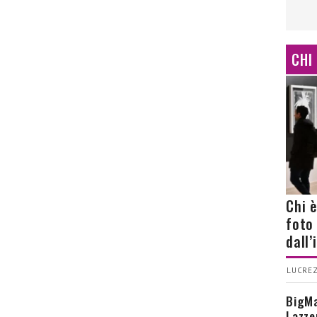
CHI
Chi 
foto
dall
LUCREZ
BigMa
Lazze