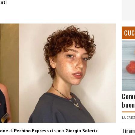
nti
.
CUC
Come
buon
LUCREZ
Tiram
ione
di
Pechino Express
ci sono
Giorgia Soleri
e