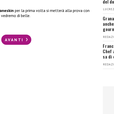
del d
LUCREZ
aneskin
per la prima volta si metterà alla prova con
 vedremo di belle.
Grana
anche
gour
REDAZI
AVANTI
Franc
Chef 
sa di
REDAZI