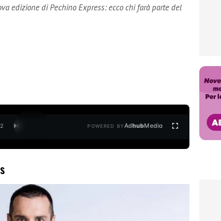
ova edizione di Pechino Express: ecco chi farà parte del
Ad
hub
Media
/
2
POWERED BY
ss