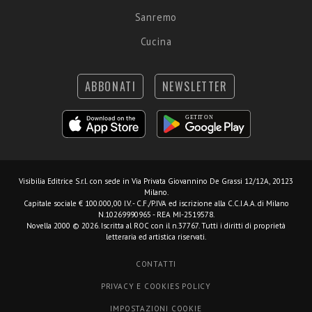
Sanremo
Cucina
ABBONATI
NEWSLETTER
Visibilia Editrice S.r.l.
con sede in Via Privata Giovannino De Grassi 12/12A, 20123
Milano.
Capitale sociale € 100.000,00 I.V. - C.F./P.IVA ed iscrizione alla C.C.I.A.A. di Milano
N.10269990965 - REA MI-2519578.
Novella 2000 © 2026. Iscritta al ROC con il n.37767. Tutti i diritti di proprietà
letteraria ed artistica riservati.
CONTATTI
PRIVACY E COOKIES POLICY
IMPOSTAZIONI COOKIE