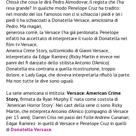
Chissà che cosa le dirà Pedro Almodovar, il regista che l’ha
resa grande? In qualche modo Penelope Cruz ha tradito:
nel mondo dei los famosos non ci si schiaccia i piedi e lei i
piedi li ha schiacciati a Donatella Versace, amicissima di
Pedro. Ma magari,
generosa com’è, la Versace l’ha già perdonata. Penelope
infatti ha accettato di interpretare il ruolo di Donatella nel
film tv Versace,
America Crime Story, sull’omicidio di Gianni Versace,
interpretato da Edgar Ramirez (Ricky Martin è invece nei
panni del fi danzato dello stilista Antonio D’Amico).
Donatella era contraria a quella ricostruzione, troppo
dolore, e Lady Gaga, che doveva interpretarla rifiutò la parte.
Ma non tutte le dive sono uguali.
La serie americana si intitola:
Versace: American Crime
Story,
firmata da Ryan Murphy. E’ nata come costola di
“American Horror Story”. Nel cast della serie ci sono Ricky
Martin, che interpreta Antonio d’Amico (compagno di Versace
per 15 anni); Darren Criss nei passi del folle Andrew Cunanan;
Edgar Ramirez in quelli di Versace e Penelope Cruz in quelli
di
Donatella Versace
.