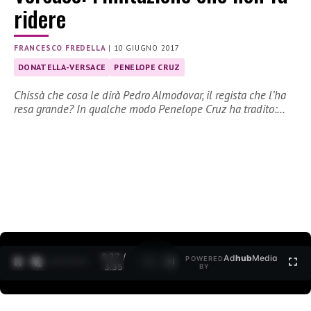
ridere
FRANCESCO FREDELLA
|
10 GIUGNO 2017
DONATELLA-VERSACE
PENELOPE CRUZ
Chissà che cosa le dirà Pedro Almodovar, il regista che l’ha
resa grande? In qualche modo Penelope Cruz ha tradito:…
0:27 /
Ad
hub
Media
POWERED
1
/
2
3:35
BY