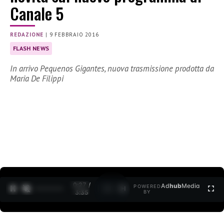
Canale 5
REDAZIONE
|
9 FEBBRAIO 2016
FLASH NEWS
In arrivo Pequenos Gigantes, nuova trasmissione prodotta da
Maria De Filippi
0:28 /
Ad
hub
Media
POWERED
1
/
2
3:35
BY