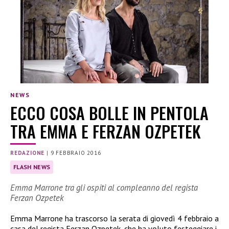
NEWS
​​ECCO COSA BOLLE IN PENTOLA
TRA EMMA E FERZAN OZPETEK
REDAZIONE
|
9 FEBBRAIO 2016
FLASH NEWS
Emma Marrone tra gli ospiti al compleanno del regista
Ferzan Ozpetek
Emma Marrone ha trascorso la serata di giovedì 4 febbraio a
casa del regista Ferzan Ozpetek, che ha voluto festeggiare i