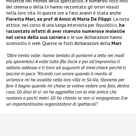
molestie nel mondo dello spettacolo, e numerosi volti noti
del cinema o della tv hanno raccontato gli orrori vissuti
nella loro vita. In queste ore a farsi avanti è stata anche
Fioretta Mari, ex prof di Amici di Maria De Filippi
. La nota
attrice, nel corso di una lunga intervista per
Repubblica
,
ha
raccontato infatti di aver ricevuto numerose molestie
nel corso della sua carriera
e le sue dichiarazioni hanno
sconvolto il web. Queste le forti dichiarazioni della
Mari
:
“Oltre trenta volte: hanno tentato di portarmi a letto nei modi
più spaventosi. A volte tutto fila liscio e poi all’improvviso ti
saltano addosso e ti trovi ad augurarti di invecchiare perché ti
lascino in pace. “Ricordo con orrore quando il marito di
un’amica mi ha assalita nella loro villa in Sicilia. Stavamo per
fare il bagno quando mi chiese se volevo vedere una foto, dentro
casa. Gli dissi di sì: mi ha aggredita con la mia amica che
nuotava a pochi metri. Gli ho chiesto se non si vergognasse. Era
un importantissimo organizzatore di spettacoli”.