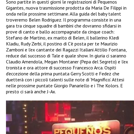
Sono partite in questi giorni le registrazioni di Pequenos
Gigantes, nuova trasmissione prodotta da Maria De Filippi in
onda nelle prossime settimane. Alla guida del baby talent
troveremo Belen Rodriguez. Il programma consiste in una
gara tra cinque squadre di bambini che dovranno sfidarsi in
prove di canto e ballo accompagnate da cinque coach:
Stefano de Martino, ex marito di Belen, il ballerino Kledi
Kladiu, Rudy Zerbi, il postino di C’è posta per te Maurizio
Zamboni e l’ex cantante dei Ragazzi Italiani Attilio Fontana,
reduce dal successo di Tale e quale show. In giuria ci saranno
Claudio Amendola, Megan Montaner (Pepa del Segreto) e l’ex
tronista e ora attore di successo Francesco Arca. Ospiti
d’eccezione della prima puntata Gerry Scotti e Fedez che
duetterà con i piccoli talenti sulle note di ‘Magnifico’. Attesi
nelle prossime puntate Giorgio Panariello e i The Kolors. E
presto ci sarà anche J-Ax.