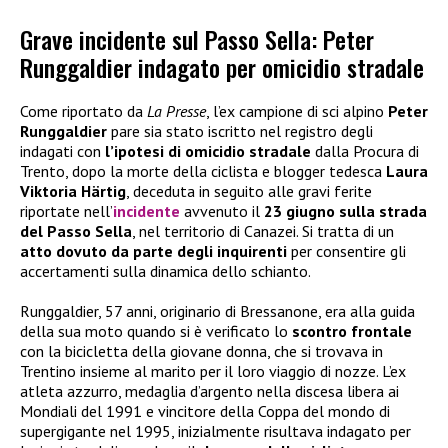
Grave incidente sul Passo Sella: Peter
Runggaldier indagato per omicidio stradale
Come riportato da
La Presse
, l’ex campione di sci alpino
Peter
Runggaldier
pare sia stato iscritto nel registro degli
indagati con
l’ipotesi di omicidio stradale
dalla Procura di
Trento, dopo la morte della ciclista e blogger tedesca
Laura
Viktoria Härtig
, deceduta in seguito alle gravi ferite
riportate nell’
incidente
avvenuto il
23 giugno sulla strada
del Passo Sella
, nel territorio di Canazei. Si tratta di un
atto dovuto da parte degli inquirenti
per consentire gli
accertamenti sulla dinamica dello schianto.
Runggaldier, 57 anni, originario di Bressanone, era alla guida
della sua moto quando si è verificato lo
scontro frontale
con la bicicletta della giovane donna, che si trovava in
Trentino insieme al marito per il loro viaggio di nozze. L’ex
atleta azzurro, medaglia d’argento nella discesa libera ai
Mondiali del 1991 e vincitore della Coppa del mondo di
supergigante nel 1995, inizialmente risultava indagato per