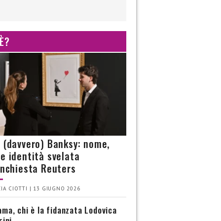
 È?
è (davvero) Banksy: nome,
 e identità svelata
’inchiesta Reuters
IA CIOTTI | 13 GIUGNO 2026
ma, chi è la fidanzata Lodovica
rini