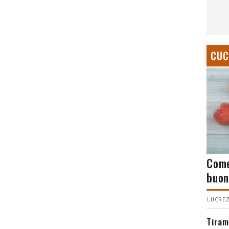
CUC
Come
buon
LUCREZ
Tiram