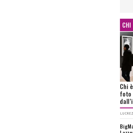
CHI
Chi 
foto
dall
LUCREZ
BigMa
Lazze