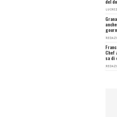
del d
LUCREZ
Grana
anche
gour
REDAZI
Franc
Chef 
sa di
REDAZI