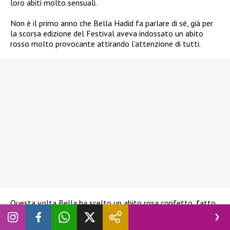
loro abiti molto sensuali.
Non è il primo anno che Bella Hadid fa parlare di sé, già per
la scorsa edizione del Festival aveva indossato un abito
rosso molto provocante attirando l’attenzione di tutti.
Questa volta Bella ha scelto un abito rosa confetto, fatto
a posta per lei, con un vertiginossimo spacco che ad ogni
movimento svelava l’intimo della modella.