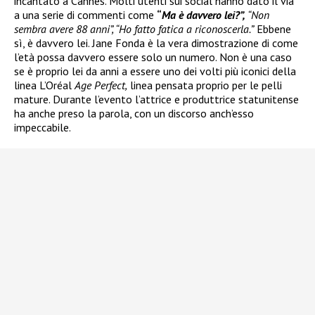
incantato a Cannes. Molti utenti sui social hanno dato il via
a una serie di commenti come
“
Ma è davvero lei?”,
“Non
sembra avere 88 anni”, “Ho fatto fatica a riconoscerla.”
Ebbene
sì, è davvero lei. Jane Fonda è la vera dimostrazione di come
l’età possa davvero essere solo un numero. Non è una caso
se è proprio lei da anni a essere uno dei volti più iconici della
linea L’Oréal
Age Perfect,
linea pensata proprio per le pelli
mature. Durante l’evento l’attrice e produttrice statunitense
ha anche preso la parola, con un discorso anch’esso
impeccabile.