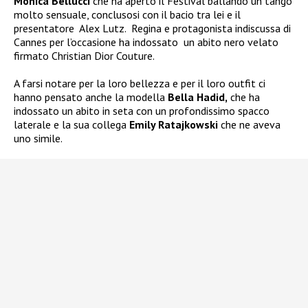
Monica Bellucci
che ha aperto il Festival ballando un tango
molto sensuale, conclusosi con il bacio tra lei e il
presentatore
Alex Lutz.
Regina e protagonista indiscussa di
Cannes per l’occasione ha indossato
un abito nero velato
firmato Christian Dior Couture.
A farsi notare per la loro bellezza e per il loro outfit ci
hanno pensato anche la modella
Bella Hadid,
che ha
indossato un abito in seta con un profondissimo spacco
laterale e la sua collega
Emily Ratajkowski
che ne aveva
uno simile.