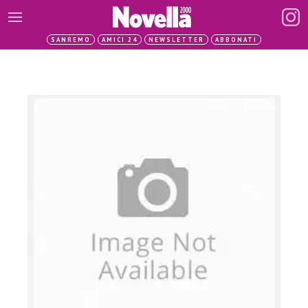
SANREMO
AMICI 24
NEWSLETTER
ABBONATI