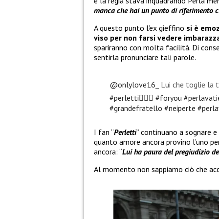
e la regia stava inquadrando Perla ment
manca che hai un punto di riferimento ch
A questo punto l’ex gieffino
si è emo
viso per non farsi vedere imbarazz
spariranno con molta facilità. Di con
sentirla pronunciare tali parole.
@onlylove16_
Lui che toglie l
#perletti❤️‍🔥💯
#foryou
#perlavati
#grandefratello
#neiperte
#perla
I fan “
Perletti
” continuano a sognare e
quanto amore ancora provino l’uno per l
ancora: “
Lui ha paura del pregiudizio d
Al momento non sappiamo ciò che accad