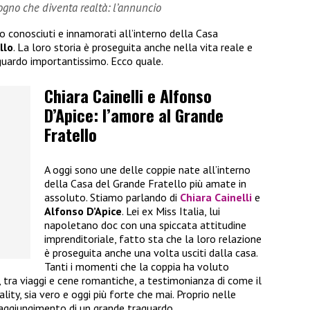
sogno che diventa realtà: l’annuncio
no conosciuti e innamorati all’interno della Casa
llo
. La loro storia è proseguita anche nella vita reale e
guardo importantissimo. Ecco quale.
Chiara Cainelli e Alfonso
D’Apice: l’amore al Grande
Fratello
A oggi sono une delle coppie nate all’interno
della Casa del Grande Fratello più amate in
assoluto. Stiamo parlando di
Chiara Cainelli
e
Alfonso D’Apice
. Lei ex Miss Italia, lui
napoletano doc con una spiccata attitudine
imprenditoriale, fatto sta che la loro relazione
è proseguita anche una volta usciti dalla casa.
Tanti i momenti che la coppia ha voluto
i, tra viaggi e cene romantiche, a testimonianza di come il
ality, sia vero e oggi più forte che mai. Proprio nelle
raggiungimento di un grande traguardo.