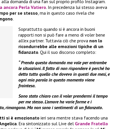
 alla domanda di una fan sul proprio profilo Instagram.
a ancora Perla Vatiero
. In precedenza lui stesso aveva
mpo per se stesso
, ma in questo caso rivela che
angono
.
Soprattutto quando si è ancora in buoni
rapporti non si può fare a meno di voler bene
all’ex partner. Tuttavia ciò che prova
non lo
ricondurrebbe alle emozioni tipiche di un
fidanzato
. Qui il suo discorso completo:
“ Prendo questa domanda ma vale per entrambe
le situazioni. Il fatto di non rispondere è perché ho
detto tutto quello che dovevo in questi due mesi, e
ogni mia parola in questo momento viene
fraintesa.
Sono stato chiaro con il voler prendermi il tempo
per me stesso. L’amore ha varie forme e i
etto, rimangono. Ma non sono i sentimenti di un fidanzato.
tti si è emozionato
ieri sera mentre stava facendo una
 Angelica
. Era sintonizzato sul Live del
Grande Fratello