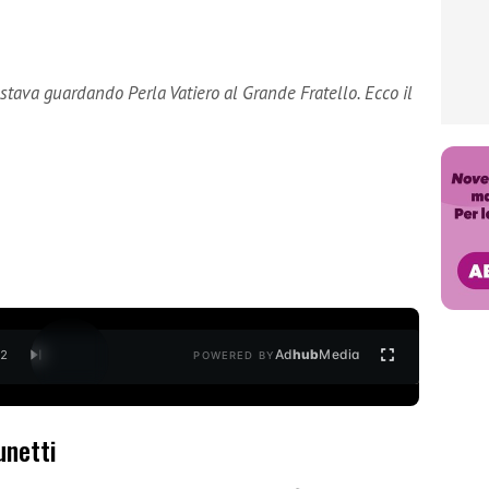
tava guardando Perla Vatiero al Grande Fratello. Ecco il
Ad
hub
Media
/
2
POWERED BY
unetti