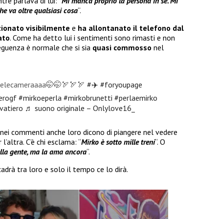
re parlava di lui: “
Mi manca proprio la persona in sé. Mi
e va oltre qualsiasi cosa
“.
zionato visibilmente
e
ha allontanato il telefono dal
ato
. Come ha detto lui i sentimenti sono rimasti e non
seguenza è normale che si sia
quasi commosso
nel
a telecameraaaa🤭🤭🏹🏹🏹
#✈️
#foryoupage
erogf
#mirkoeperla
#mirkobrunetti
#perlaemirko
vatiero
♬ suono originale – Onlylove16_
 nei commenti anche loro dicono di piangere nel vedere
’altra. C’è chi esclama: “
Mirko è sotto mille treni
“. O
ella gente, ma la ama ancora
“.
rà tra loro e solo il tempo ce lo dirà.