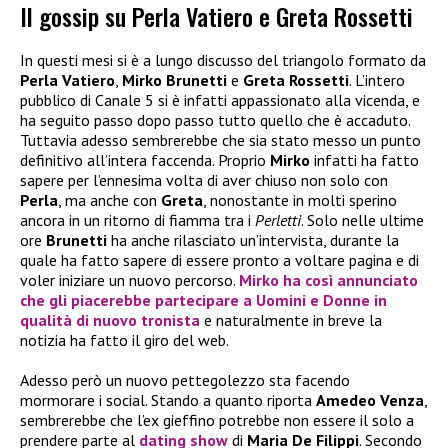
Il gossip su Perla Vatiero e Greta Rossetti
In questi mesi si è a lungo discusso del triangolo formato da
Perla Vatiero
,
Mirko Brunetti
e
Greta Rossetti
. L’intero
pubblico di Canale 5 si è infatti appassionato alla vicenda, e
ha seguito passo dopo passo tutto quello che è accaduto.
Tuttavia adesso sembrerebbe che sia stato messo un punto
definitivo all’intera faccenda. Proprio
Mirko
infatti ha fatto
sapere per l’ennesima volta di aver chiuso non solo con
Perla
, ma anche con
Greta
, nonostante in molti sperino
ancora in un ritorno di fiamma tra i
Perletti
. Solo nelle ultime
ore
Brunetti
ha anche rilasciato un’intervista, durante la
quale ha fatto sapere di essere pronto a voltare pagina e di
voler iniziare un nuovo percorso.
Mirko
ha così annunciato
che gli piacerebbe partecipare a
Uomini e Donne
in
qualità di
nuovo tronista
e naturalmente in breve la
notizia ha fatto il giro del web.
Adesso però un nuovo pettegolezzo sta facendo
mormorare i social. Stando a quanto riporta
Amedeo Venza
,
sembrerebbe che l’ex gieffino potrebbe non essere il solo a
prendere parte al
dating show
di
Maria De Filippi
. Secondo