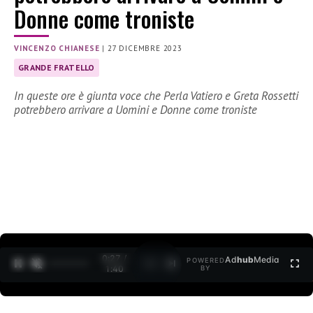
Donne come troniste
VINCENZO CHIANESE
|
27 DICEMBRE 2023
GRANDE FRATELLO
In queste ore è giunta voce che Perla Vatiero e Greta Rossetti
potrebbero arrivare a Uomini e Donne come troniste
0:28 /
Ad
hub
Media
POWERED
1
/
2
1:40
BY