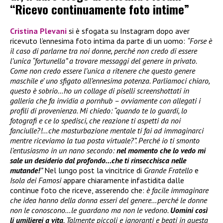
“Ricevo continuamente foto intime”
Cristina Plevani
si è sfogata su Instagram dopo aver
ricevuto l’ennesima foto intima da parte di un uomo:
“Forse è
il caso di parlarne tra noi donne, perché non credo di essere
l’unica “fortunella” a trovare messaggi del genere in privato.
Come non credo essere l’unica a ritenere che questo genere
maschile e’ uno sfigato all’ennesima potenza. Parliamoci chiaro,
questo è sobrio…ho un collage di piselli screenshottati in
galleria che fa invidia a pornhub – ovviamente con allegati i
profili di provenienza. Mi chiedo: “quando te lo guardi, lo
fotografi e ce lo spedisci, che reazione ti aspetti da noi
fanciulle?!…che masturbazione mentale ti fai ad immaginarci
mentre riceviamo la tua posta virtuale?”. Perché io ti smonto
l’entusiasmo in un nano secondo:
nel momento che lo vedo mi
sale un desiderio dal profondo…che ti rinsecchisca nelle
mutande!
”
Nel lungo post la vincitrice di
Grande Fratello
e
Isola dei Famosi
appare chiaramente infastidita dalle
continue foto che riceve, asserendo che:
è facile immaginare
che idea hanno della donna esseri del genere…perché le donne
non le conoscono…le guardano ma non le vedono.
Uomini così
li umilierei a vita
. Talmente piccoli e ignoranti e beati in questa