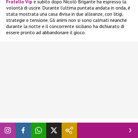
Fratello Vip
e subito dopo Nicolò Brigante ha espresso la
volontà di uscire. Durante l’ultima puntata andata in onda, è
stata mostrata una casa divisa in due alleanze, con litigi,
strategie e tensione. Gli animi non si sono calmati neanche
durante la notte e il concorrente siciliano ha dichiarato di
essere pronto ad abbandonare il gioco.
In realtà, ne aveva già parlato giorni fa, quando
Blu Barbara
Prezia
era al televoto con Adriana Volpe, Alessandra