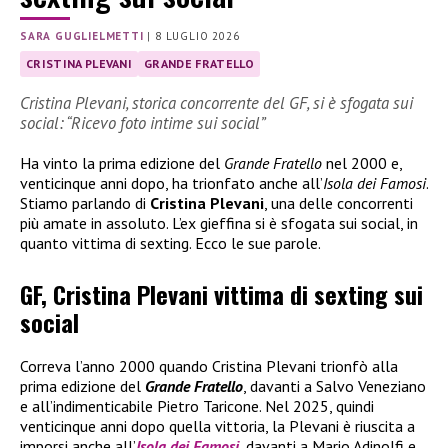
SARA GUGLIELMETTI
|
8 LUGLIO 2026
CRISTINA PLEVANI
GRANDE FRATELLO
Cristina Plevani, storica concorrente del GF, si è sfogata sui
social: “Ricevo foto intime sui social”
Ha vinto la prima edizione del
Grande Fratello
nel 2000 e,
venticinque anni dopo, ha trionfato anche all’
Isola dei Famosi
.
Stiamo parlando di
Cristina Plevani
, una delle concorrenti
più amate in assoluto. L’ex gieffina si è sfogata sui social, in
quanto vittima di sexting. Ecco le sue parole.
GF, Cristina Plevani vittima di sexting sui
social
Correva l’anno 2000 quando Cristina Plevani trionfò alla
prima edizione del
Grande Fratello
, davanti a Salvo Veneziano
e all’indimenticabile Pietro Taricone. Nel 2025, quindi
venticinque anni dopo quella vittoria, la Plevani è riuscita a
imporsi anche all’
Isola dei Famosi
, davanti a Mario Adinolfi e