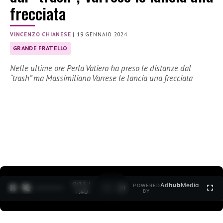
frecciata
VINCENZO CHIANESE
|
19 GENNAIO 2024
GRANDE FRATELLO
Nelle ultime ore Perla Vatiero ha preso le distanze dal
“trash” ma Massimiliano Varrese le lancia una frecciata
0:14 /
Ad
hub
Media
POWERED
1
/
2
1:40
BY