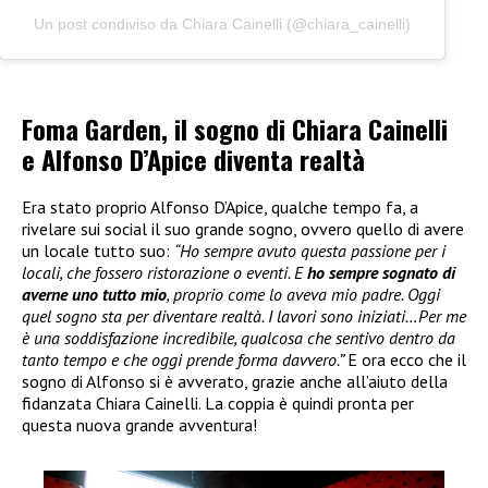
Un post condiviso da Chiara Cainelli (@chiara_cainelli)
Foma Garden, il sogno di Chiara Cainelli
e Alfonso D’Apice diventa realtà
Era stato proprio Alfonso D’Apice, qualche tempo fa, a
rivelare sui social il suo grande sogno, ovvero quello di avere
un locale tutto suo:
“Ho sempre avuto questa passione per i
locali, che fossero ristorazione o eventi. E
ho sempre sognato di
averne uno tutto mio
, proprio come lo aveva mio padre. Oggi
quel sogno sta per diventare realtà. I lavori sono iniziati…Per me
è una soddisfazione incredibile, qualcosa che sentivo dentro da
tanto tempo e che oggi prende forma davvero.”
E ora ecco che il
sogno di Alfonso si è avverato, grazie anche all’aiuto della
fidanzata Chiara Cainelli. La coppia è quindi pronta per
questa nuova grande avventura!