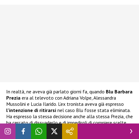
In realtà, ne aveva già parlato giorni fa, quando
Blu Barbara
Prezia
era al televoto con Adriana Volpe, Alessandra
Mussolini e Lucia Ilarido. L’ex tronista aveva già espresso
l’intenzione di ritirarsi
nel caso Blu fosse stata eliminata.
Ha espresso la stessa decisione anche alla stessa Prezia, che
ha cercato di dissuaderlo e di impedirgli di compiere scelte
istintive delle quali potrebbe pentirsi.