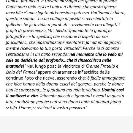
l’unica “fortunella” a trovare messaggi del genere in privato.
Come non credo essere l’unica a ritenere che questo genere
maschile e’ uno sfigato all’ennesima potenza. Parliamoci chiaro,
questo è sobrio…ho un collage di piselli screenshottati in
galleria che fa invidia a pornhub – ovviamente con allegati i
profili di provenienza. Mi chiedo: “quando te lo guardi, lo
fotografi e ce lo spedisci, che reazione ti aspetti da noi
fanciulle?!…che masturbazione mentale ti fai ad immaginarci
mentre riceviamo la tua posta virtuale?”. Perché io ti smonto
l’entusiasmo in un nano secondo:
nel momento che lo vedo mi
sale un desiderio dal profondo…che ti rinsecchisca nelle
mutande!
”
Nel lungo post la vincitrice di
Grande Fratello
e
Isola dei Famosi
appare chiaramente infastidita dalle
continue foto che riceve, asserendo che:
è facile immaginare
che idea hanno della donna esseri del genere…perché le donne
non le conoscono…le guardano ma non le vedono.
Uomini così
li umilierei a vita
. Talmente piccoli e ignoranti e beati in questa
loro condizione perché non si rendono conto di quanto fanno
schifo. Donne, scrivetemi il vostro pensiero.”