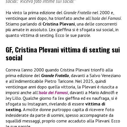
social: “Ricevo foto intime sui social”
Ha vinto la prima edizione del
Grande Fratello
nel 2000 e,
venticinque anni dopo, ha trionfato anche all’
Isola dei Famosi
.
Stiamo parlando di
Cristina Plevani
, una delle concorrenti
più amate in assoluto. L’ex gieffina si è sfogata sui social, in
quanto vittima di sexting. Ecco le sue parole.
GF, Cristina Plevani vittima di sexting sui
social
Correva l’anno 2000 quando Cristina Plevani trionfò alla
prima edizione del
Grande Fratello
, davanti a Salvo Veneziano
e all’indimenticabile Pietro Taricone. Nel 2025, quindi
venticinque anni dopo quella vittoria, la Plevani è riuscita a
imporsi anche all’
Isola dei Famosi
, davanti a Mario Adinolfi e
Jey Lillo. Qualche giorno fa l’ex gieffina ed ex naufraga, si è
sfogata su Instagram, rivelando di essere
vittima di
sexting.
A molte donne purtroppo capita di ricevere foto
indesiderate da parte di uomini, spesso accompagnate da
squallidi messaggi, proprio come accaduto alla Plevani. Ecco
le sue parole.