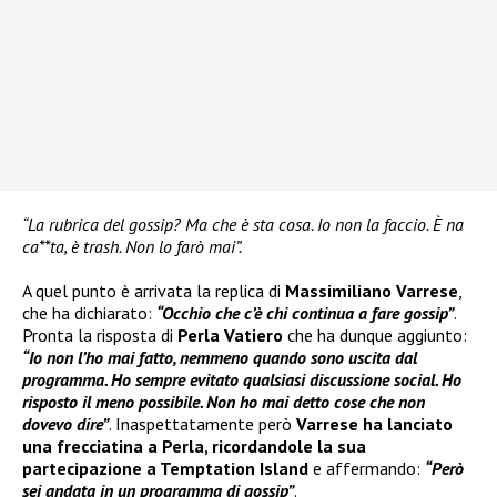
“La rubrica del gossip? Ma che è sta cosa. Io non la faccio. È na
ca**ta, è trash. Non lo farò mai”.
A quel punto è arrivata la replica di
Massimiliano Varrese
,
che ha dichiarato:
“Occhio che c’è chi continua a fare gossip”
.
Pronta la risposta di
Perla Vatiero
che ha dunque aggiunto:
“Io non l’ho mai fatto, nemmeno quando sono uscita dal
programma. Ho sempre evitato qualsiasi discussione social. Ho
risposto il meno possibile. Non ho mai detto cose che non
dovevo dire”
. Inaspettatamente però
Varrese ha lanciato
una frecciatina a Perla, ricordandole la sua
partecipazione a Temptation Island
e affermando:
“Però
sei andata in un programma di gossip”
.