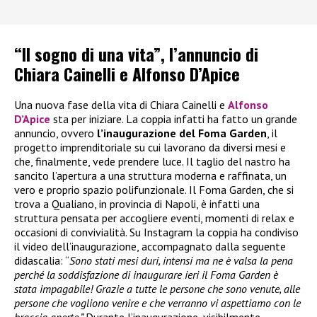
“Il sogno di una vita”, l’annuncio di
Chiara Cainelli e Alfonso D’Apice
Una nuova fase della vita di Chiara Cainelli e
Alfonso
D’Apice
sta per iniziare. La coppia infatti ha fatto un grande
annuncio, ovvero
l’inaugurazione del Foma Garden
, il
progetto imprenditoriale su cui lavorano da diversi mesi e
che, finalmente, vede prendere luce. Il taglio del nastro ha
sancito l’apertura a una struttura moderna e raffinata, un
vero e proprio spazio polifunzionale. Il Foma Garden, che si
trova a Qualiano, in provincia di Napoli, è infatti una
struttura pensata per accogliere eventi, momenti di relax e
occasioni di convivialità. Su Instagram la coppia ha condiviso
il video dell’inaugurazione, accompagnato dalla seguente
didascalia: “
Sono stati mesi duri, intensi ma ne è valsa la pena
perché la soddisfazione di inaugurare ieri il Foma Garden è
stata impagabile! Grazie a tutte le persone che sono venute, alle
persone che vogliono venire e che verranno vi aspettiamo con le
braccia aperte.”
Durante l’inaugurazione, visibilmente