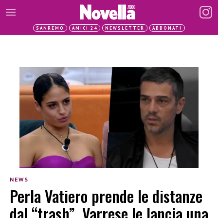
SANREMO
AMICI 24
NEWSLETTER
ABBONATI
NEWS
Perla Vatiero prende le distanze
dal “trash”, Varrese le lancia una