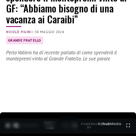
GF: “Abbiamo bisogno di una
vacanza ai Caraibi”
NICOLÒ FIGINI
|
30 MAGGIO 2024
GRANDE FRATELLO
Perla Vatiero ha di recente parlato di come spenderà il
montepremi vinto al Grande Fratello. Le sue parole
0:28 /
Ad
hub
Media
POWERED
1
/
2
1:40
BY