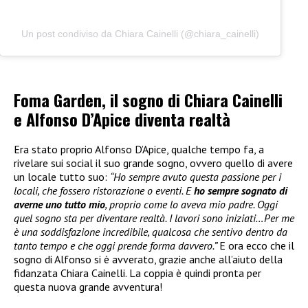
Un post condiviso da Chiara Cainelli (@chiara_cainelli)
Foma Garden, il sogno di Chiara Cainelli
e Alfonso D’Apice diventa realtà
Era stato proprio Alfonso D’Apice, qualche tempo fa, a
rivelare sui social il suo grande sogno, ovvero quello di avere
un locale tutto suo:
“Ho sempre avuto questa passione per i
locali, che fossero ristorazione o eventi. E
ho sempre sognato di
averne uno tutto mio
, proprio come lo aveva mio padre. Oggi
quel sogno sta per diventare realtà. I lavori sono iniziati…Per me
è una soddisfazione incredibile, qualcosa che sentivo dentro da
tanto tempo e che oggi prende forma davvero.”
E ora ecco che il
sogno di Alfonso si è avverato, grazie anche all’aiuto della
fidanzata Chiara Cainelli. La coppia è quindi pronta per
questa nuova grande avventura!