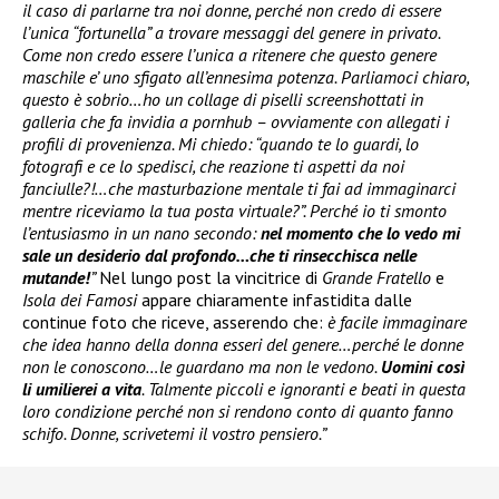
il caso di parlarne tra noi donne, perché non credo di essere
l’unica “fortunella” a trovare messaggi del genere in privato.
Come non credo essere l’unica a ritenere che questo genere
maschile e’ uno sfigato all’ennesima potenza. Parliamoci chiaro,
questo è sobrio…ho un collage di piselli screenshottati in
galleria che fa invidia a pornhub – ovviamente con allegati i
profili di provenienza. Mi chiedo: “quando te lo guardi, lo
fotografi e ce lo spedisci, che reazione ti aspetti da noi
fanciulle?!…che masturbazione mentale ti fai ad immaginarci
mentre riceviamo la tua posta virtuale?”. Perché io ti smonto
l’entusiasmo in un nano secondo:
nel momento che lo vedo mi
sale un desiderio dal profondo…che ti rinsecchisca nelle
mutande!
”
Nel lungo post la vincitrice di
Grande Fratello
e
Isola dei Famosi
appare chiaramente infastidita dalle
continue foto che riceve, asserendo che:
è facile immaginare
che idea hanno della donna esseri del genere…perché le donne
non le conoscono…le guardano ma non le vedono.
Uomini così
li umilierei a vita
. Talmente piccoli e ignoranti e beati in questa
loro condizione perché non si rendono conto di quanto fanno
schifo. Donne, scrivetemi il vostro pensiero.”