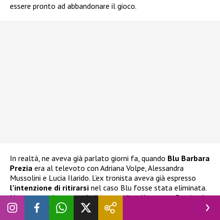
essere pronto ad abbandonare il gioco.
In realtà, ne aveva già parlato giorni fa, quando
Blu Barbara
Prezia
era al televoto con Adriana Volpe, Alessandra
Mussolini e Lucia Ilarido. L’ex tronista aveva già espresso
l’intenzione di ritirarsi
nel caso Blu fosse stata eliminata.
Ha espresso la stessa decisione anche alla stessa Prezia, che
ha cercato di dissuaderlo e di impedirgli di compiere scelte
istintive delle quali potrebbe pentirsi.