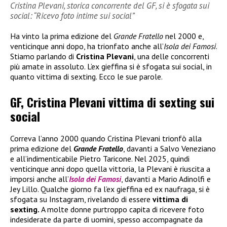
Cristina Plevani, storica concorrente del GF, si è sfogata sui
social: “Ricevo foto intime sui social”
Ha vinto la prima edizione del
Grande Fratello
nel 2000 e,
venticinque anni dopo, ha trionfato anche all’
Isola dei Famosi
.
Stiamo parlando di
Cristina Plevani
, una delle concorrenti
più amate in assoluto. L’ex gieffina si è sfogata sui social, in
quanto vittima di sexting. Ecco le sue parole.
GF, Cristina Plevani vittima di sexting sui
social
Correva l’anno 2000 quando Cristina Plevani trionfò alla
prima edizione del
Grande Fratello
, davanti a Salvo Veneziano
e all’indimenticabile Pietro Taricone. Nel 2025, quindi
venticinque anni dopo quella vittoria, la Plevani è riuscita a
imporsi anche all’
Isola dei Famosi
, davanti a Mario Adinolfi e
Jey Lillo. Qualche giorno fa l’ex gieffina ed ex naufraga, si è
sfogata su Instagram, rivelando di essere
vittima di
sexting.
A molte donne purtroppo capita di ricevere foto
indesiderate da parte di uomini, spesso accompagnate da