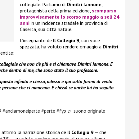
collegiale. Parliamo di
Dimitri Iannone
,
protagonista della prima edizione,
scomparso
improvvisamente lo scorso maggio a soli 24
anni
in un incidente stradale in provincia di
Caserta, sua città natale.
L’insegnante de
Il Collegio 9
, con voce
spezzata, ha voluto rendere omaggio a
Dimitri
entite:
collegiale che non c’è più e si chiamava Dimitri Iannone. E
che dentro di me, che sono stato il suo professore.
questo infinito e chissà, adesso è qui sotto forma di vento
le persone che ci mancano. E chissà se anche lui ha seguito
9
#andiamoneiperte
#perte
#fyp
♬ suono originale
n attimo la narrazione storica de
Il Collegio 9
— che
nni ’90 — e voluto rendere omaggio al suo ex allievo