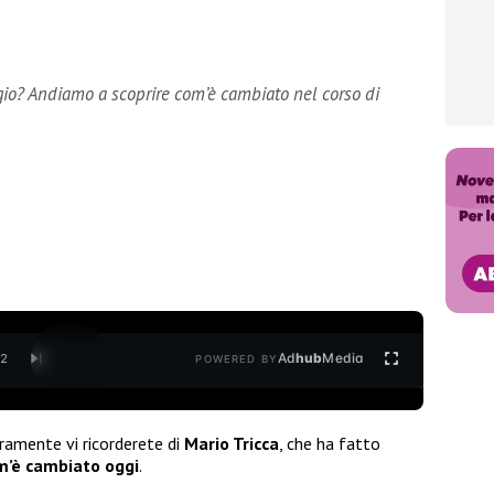
legio? Andiamo a scoprire com’è cambiato nel corso di
Ad
hub
Media
/
2
POWERED BY
ramente vi ricorderete di
Mario Tricca
, che ha fatto
m’è cambiato oggi
.