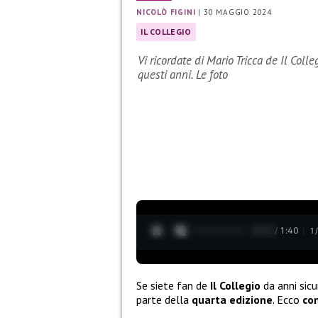
NICOLÒ FIGINI
|
30 MAGGIO 2024
IL COLLEGIO
Vi ricordate di Mario Tricca de Il Col
questi anni. Le foto
0:13 / 1:40
1
Se siete fan de
Il Collegio
da anni sicu
parte della
quarta edizione
. Ecco
co