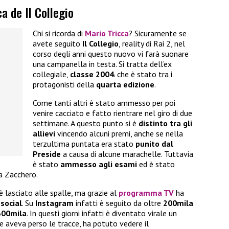
a de Il Collegio
Chi si ricorda di
Mario Tricca
? Sicuramente se
avete seguito
Il Collegio
, reality di Rai 2, nel
corso degli anni questo nuovo vi farà suonare
una campanella in testa. Si tratta dell’ex
collegiale,
classe 2004
. che è stato tra i
protagonisti della
quarta edizione
.
Come tanti altri è stato ammesso per poi
venire cacciato e fatto rientrare nel giro di due
settimane. A questo punto si è
distinto tra gli
allievi
vincendo alcuni premi, anche se nella
terzultima puntata era stato
punito dal
Preside
a causa di alcune marachelle. Tuttavia
è stato
ammesso agli esami
ed è stato
a Zacchero.
è lasciato alle spalle, ma grazie al
programma TV
ha
 social
. Su
Instagram
infatti è seguito da oltre
200mila
300mila
. In questi giorni infatti è diventato virale un
ne aveva perso le tracce, ha potuto vedere il