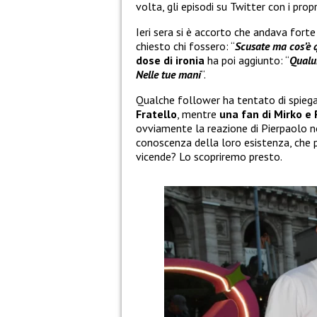
volta, gli episodi su Twitter con i pr
Ieri sera si è accorto che andava forte
chiesto chi fossero: “
Scusate ma cos’è 
dose di ironia
ha poi aggiunto: “
Qualun
Nelle tue mani
“.
Qualche follower ha tentato di spiegar
Fratello
, mentre
una fan di Mirko e 
ovviamente la reazione di Pierpaolo no
conoscenza della loro esistenza, che p
vicende? Lo scopriremo presto.