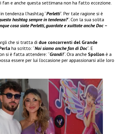
opri fan e anche questa settimana non ha fatto eccezione.
 in tendenza l’hashtag “
Perletti
“. Per tale ragione si è
questo hashtag sempre in tendenza?
“. Con la sua solita
que cosa siate Perletti, guardate e xuittate anche Doc –
gli che si tratta di
due concorrenti del Grande
Perla
ha scritto: “
Noi siamo anche fan di Doc
“. E
n si è fatta attendere: “
Grandi!
“. Ora anche
Spollon
è a
ossa essere per lui l’occasione per appassionarsi alle loro