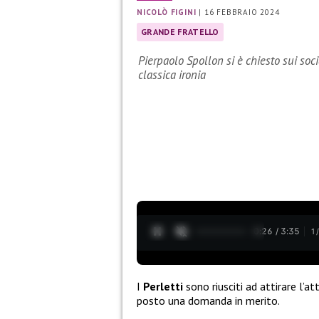
NICOLÒ FIGINI
|
16 FEBBRAIO 2024
GRANDE FRATELLO
Pierpaolo Spollon si è chiesto sui soc
classica ironia
0:27 / 3:35
1
I
Perletti
sono riusciti ad attirare l’a
posto una domanda in merito.