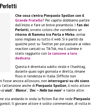
Perletti
Che cosa c’entra Pierpaolo Spollon con il
Grande Fratello
? Per capirlo dobbiamo partire
dall’inizio e fare un breve preambolo. I
fan dei
Perletti
, ovvero coloro che vorrebbero un
ritorno di fiamma tra Perla e Mirko
, ormai
sono migliaia su tutto il web. Si è partiti da
qualche post su Twitter per poi passare ai video
reaction caricati su TikTok, ma il culmine è
stato raggiunto con
la canzone a loro
dedicata
.
Questa è diventata subito virale e l’hashtag,
durante quasi ogni giornata e diretta, rimane
fisso in tendenza in Italia. Difficile non
hi fosse ancora all’oscuro, non
interrogarsi su chi siano
to l’attenzione anche di
Pierpaolo Spollon
, il noto attore
 ci aiuti
“, “
Blanca
“, “
Doc – Nelle tue mani
” e tante altre.
e sta andando in onda la fiction Rai che vede
Pierpaolo
gonisti. Il giovane attore è solito commentare, di volta in