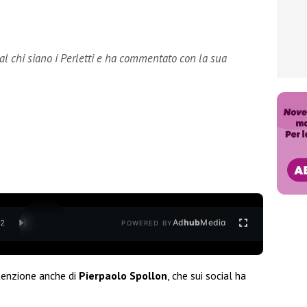
ial chi siano i Perletti e ha commentato con la sua
Ad
hub
Media
/
2
POWERED BY
ttenzione anche di
Pierpaolo Spollon
, che sui social ha