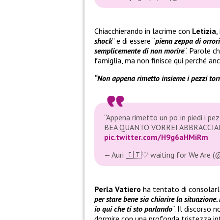
Chiacchierando in lacrime con
Letizia
,
shock
” e di essere “
piena zeppa di orrori
semplicemente di non morire
“. Parole 
famiglia, ma non finisce qui perché an
“Non appena rimetto insieme i pezzi tor
“Appena rimetto un po’ in piedi i p
BEA QUANTO VORREI ABBRACCIA
pic.twitter.com/H9g6aHMiRm
— Auri 🇮🇹♡ waiting for We Are 
Perla Vatiero
ha tentato di consolarla
per stare bene sia chiarire la situazione.
io qui che ti sto parlando
“. Il discorso
dormire con una profonda tristezza int