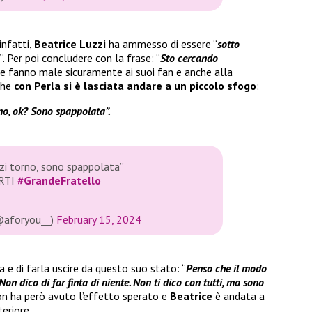
 infatti,
Beatrice Luzzi
ha ammesso di essere “
sotto
“. Per poi concludere con la frase: “
Sto cercando
che fanno male sicuramente ai suoi fan e anche alla
che
con Perla si è lasciata andare a un piccolo sfogo
:
no, ok? Sono spappolata”.
ezzi torno, sono spappolata”
RTI
#GrandeFratello
(@aforyou__)
February 15, 2024
 e di farla uscire da questo suo stato: “
Penso che il modo
 Non dico di far finta di niente. Non ti dico con tutti, ma sono
 non ha però avuto l’effetto sperato e
Beatrice
è andata a
eriore.