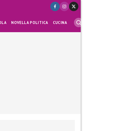
OLA
NOVELLA POLITICA
CUCINA