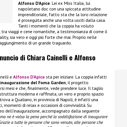
Alfonso D’Apice
. Lei ex Miss Italia, lui
napoletano doc con una spiccata attitudine
imprenditoriale, fatto sta che la loro relazione
è proseguita anche una volta usciti dalla casa.
Tanti i momenti che la coppia ha voluto
i, tra viaggi e cene romantiche, a testimonianza di come il
ality, sia vero e oggi più forte che mai. Proprio nelle
raggiungimento di un grande traguardo.
nnuncio di Chiara Cainelli e Alfonso
inelli e
Alfonso D’Apice
sta per iniziare. La coppia infatti
’inaugurazione del Foma Garden
, il progetto
rsi mesi e che, finalmente, vede prendere luce. Il taglio
 struttura moderna e raffinata, un vero e proprio spazio
trova a Qualiano, in provincia di Napoli, è infatti una
, momenti di relax e occasioni di convivialità. Su
ideo dell’inaugurazione, accompagnato dalla seguente
i ma ne è valsa la pena perché la soddisfazione di inaugurare
Grazie a tutte le persone che sono venute, alle persone che