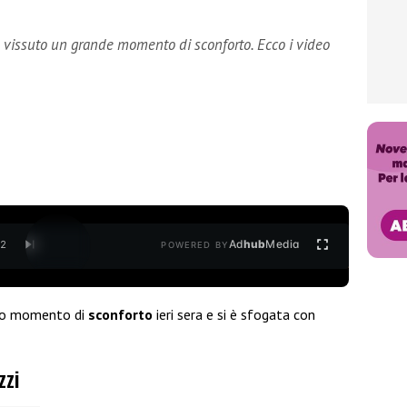
ha vissuto un grande momento di sconforto. Ecco i video
Ad
hub
Media
/
2
POWERED BY
do momento di
sconforto
ieri sera e si è sfogata con
zzi