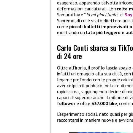
esagerato, apparendo talvolta irricono
deformazioni caricaturali. Le
scelte m
Samurai Jay e “
Tu mi piaci tanto
” di
Say
Sanremo, di cui è stato direttore arti
come
piccoli balletti improvvisati o 
mostrando un
lato più leggero e aut
Carlo Conti sbarca su TikTo
di 24 ore
Oltre all’ironia, il profilo lascia spaz
infatti un omaggio alla sua città, con
legame profondo con le proprie origini
aver colpito il pubblico: nel giro di me
rapidissima, raggiungendo decine di migl
capaci di superare anche il milione di
follower
e oltre
337.000 like
, confe
L’esperimento social, nato quasi per g
raccontarsi in maniera nuova e avvicina