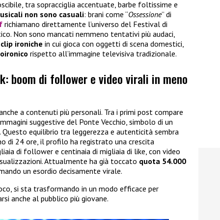
scibile, tra sopracciglia accentuate, barbe foltissime e
usicali
non sono casuali
: brani come “
Ossessione
” di
f
richiamano direttamente l’universo del Festival di
stico. Non sono mancati nemmeno tentativi più audaci,
clip ironiche
in cui gioca con oggetti di scena domestici,
oironico
rispetto all’immagine televisiva tradizionale.
k: boom di follower e video virali in meno
io anche a contenuti più personali. Tra i primi post compare
 immagini suggestive del Ponte Vecchio, simbolo di un
. Questo equilibrio tra leggerezza e autenticità sembra
no di 24 ore, il profilo ha registrato una crescita
iaia di follower e centinaia di migliaia di like, con video
 visualizzazioni. Attualmente ha già toccato
quota 54.000
rmando un esordio decisamente virale.
ioco, si sta trasformando in un modo efficace per
rsi anche al pubblico più giovane.