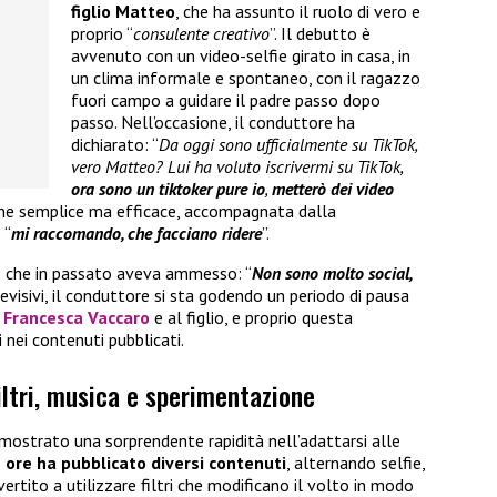
figlio Matteo
, che ha assunto il ruolo di vero e
proprio “
consulente creativo
”. Il debutto è
avvenuto con un video-selfie girato in casa, in
un clima informale e spontaneo, con il ragazzo
fuori campo a guidare il padre passo dopo
passo. Nell’occasione, il conduttore ha
dichiarato: “
Da oggi sono ufficialmente su TikTok,
vero Matteo? Lui ha voluto iscrivermi su TikTok,
ora sono un tiktoker pure io
,
metterò dei video
ione semplice ma efficace, accompagnata dalla
 “
mi raccomando, che facciano ridere
”.
 che in passato aveva ammesso: “
Non sono molto social,
levisivi, il conduttore si sta godendo un periodo di pausa
 Francesca Vaccaro
e al figlio, e proprio questa
 nei contenuti pubblicati.
filtri, musica e sperimentazione
imostrato una sorprendente rapidità nell’adattarsi alle
 ore ha pubblicato diversi contenuti
, alternando selfie,
ivertito a utilizzare filtri che modificano il volto in modo