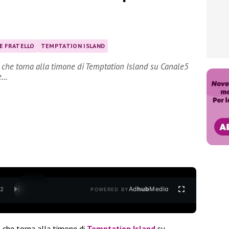
E FRATELLO
TEMPTATION ISLAND
 che torna alla timone di Temptation Island su Canale5
se…
Ad
hub
Media
/
2
POWERED BY
a
che torna alla timone di
Temptation Island
su