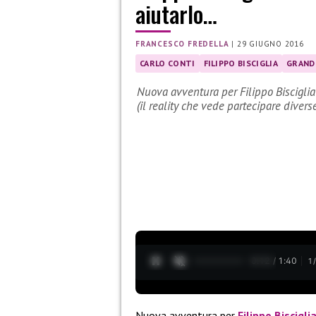
aiutarlo…
FRANCESCO FREDELLA
|
29 GIUGNO 2016
CARLO CONTI
FILIPPO BISCIGLIA
GRAND
Nuova avventura per Filippo Bisciglia
(il reality che vede partecipare diver
0:13 / 1:40
1
Nuova avventura per
Filippo Biscigli