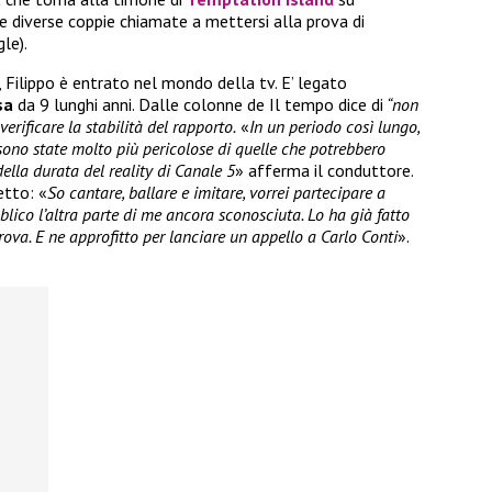
are diverse coppie chiamate a mettersi alla prova di
le).
, Filippo è entrato nel mondo della tv. E’ legato
sa
da 9 lunghi anni. Dalle colonne de Il tempo dice di
“non
erificare la stabilità del rapporto.
«
In un periodo così lungo,
sono state molto più pericolose di quelle che potrebbero
lla durata del reality di Canale 5
» afferma il conduttore.
etto: «
So cantare, ballare e imitare, vorrei partecipare a
blico l’altra parte di me ancora sconosciuta. Lo ha già fatto
ova. E ne approfitto per lanciare un appello a Carlo Conti
».