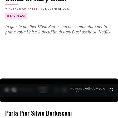
VINCENZO CHIANESE
|
29 NOVEMBRE 2023
ILARY BLASI
In queste ore Pier Silvio Berlusconi ha commentato per la
prima volta Unica, il docufilm di Ilary Blasi uscito su Netflix
0:06 /
Ad
hub
Media
POWERED
1
/
2
1:40
BY
Parla Pier Silvio Berlusconi