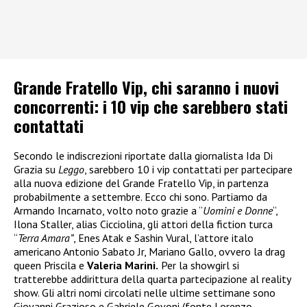
Grande Fratello Vip, chi saranno i nuovi
concorrenti: i 10 vip che sarebbero stati
contattati
Secondo le indiscrezioni riportate dalla giornalista Ida Di
Grazia su
Leggo
, sarebbero 10 i vip contattati per partecipare
alla nuova edizione del Grande Fratello Vip, in partenza
probabilmente a settembre. Ecco chi sono. Partiamo da
Armando Incarnato, volto noto grazie a “
Uomini e Donne
“,
Ilona Staller, alias Cicciolina, gli attori della fiction turca
“
Terra Amara”
, Enes Atak e Sashin Vural, l’attore italo
americano Antonio Sabato Jr, Mariano Gallo, ovvero la drag
queen Priscila e
Valeria Marini.
Per la showgirl si
tratterebbe addirittura della quarta partecipazione al reality
show. Gli altri nomi circolati nelle ultime settimane sono
Giovanni Grazioso e Gabriele Govoni (fonte Lorenzo