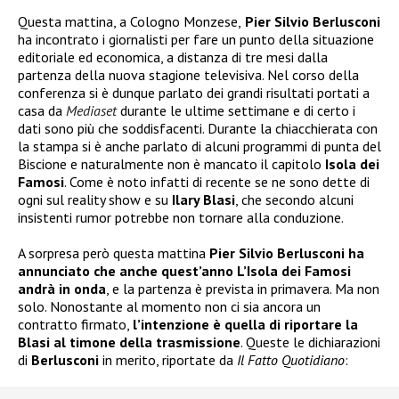
Questa mattina, a Cologno Monzese,
Pier Silvio Berlusconi
ha incontrato i giornalisti per fare un punto della situazione
editoriale ed economica, a distanza di tre mesi dalla
partenza della nuova stagione televisiva. Nel corso della
conferenza si è dunque parlato dei grandi risultati portati a
casa da
Mediaset
durante le ultime settimane e di certo i
dati sono più che soddisfacenti. Durante la chiacchierata con
la stampa si è anche parlato di alcuni programmi di punta del
Biscione e naturalmente non è mancato il capitolo
Isola dei
Famosi
. Come è noto infatti di recente se ne sono dette di
ogni sul reality show e su
Ilary Blasi
, che secondo alcuni
insistenti rumor potrebbe non tornare alla conduzione.
A sorpresa però questa mattina
Pier Silvio Berlusconi ha
annunciato che anche quest’anno L’Isola dei Famosi
andrà in onda
, e la partenza è prevista in primavera. Ma non
solo. Nonostante al momento non ci sia ancora un
contratto firmato,
l’intenzione è quella di riportare la
Blasi al timone della trasmissione
. Queste le dichiarazioni
di
Berlusconi
in merito, riportate da
Il Fatto Quotidiano
: