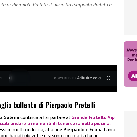
te di Pierpaolo Pretelli Il bacio tra Pierpaolo Pretelli e
Ad
hub
Media
/
2
POWERED BY
aglio bollente di Pierpaolo Pretelli
lia Salemi
continua a far parlare al
Grande Fratello Vip
.
sciati andare a momenti di tenerezza nella piscina.
essere molto indecisa, alla fine
Pierpaolo e Giulia
hanno
sono baciati più volte e si sono coccolati a lungo.