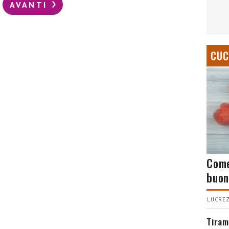
AVANTI
CUC
Come
buon
LUCREZ
Tiram