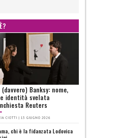
 È?
è (davvero) Banksy: nome,
 e identità svelata
’inchiesta Reuters
IA CIOTTI | 13 GIUGNO 2026
ma, chi è la fidanzata Lodovica
rini