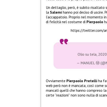
Un dettaglio, però, è subito risaltat
la
Salemi
hanno poi deciso di uscire. 
l’accappatoio. Proprio nel momento in
di felicità nel costume di
Pierpaolo
ha
https://twitter.com
Olio su tela, 202
— MANUEL Ⓜ️ (@M
Ovviamente
Pierpaolo Pretelli
ha fa
web però non è mancata, così come suc
mancati quelli che hanno compreso la s
certe “reazioni” non sono nulla di sca