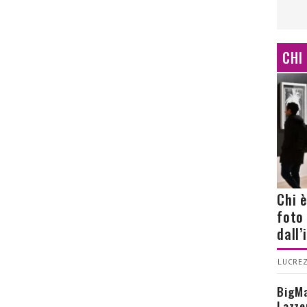
CHI
Chi 
foto
dall
LUCREZ
BigMa
Lazze