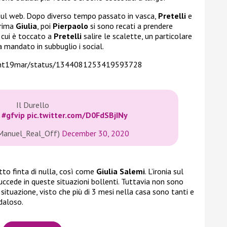
o sul web. Dopo diverso tempo passato in vasca,
Pretelli
e
Prima
Giulia
, poi
Pierpaolo
si sono recati a prendere
 cui è toccato a
Pretelli
salire le scalette, un particolare
 mandato in subbuglio i social.
/ant19mar/status/1344081253419593728
Il Durello
0
#gfvip
pic.twitter.com/D0FdSBjINy
anuel_Real_Off)
December 30, 2020
tto finta di nulla, così come
Giulia Salemi
. L’ironia sul
cede in queste situazioni bollenti. Tuttavia non sono
ituazione, visto che più di 3 mesi nella casa sono tanti e
ndaloso.