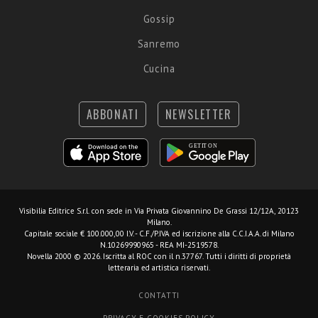
Gossip
Sanremo
Cucina
ABBONATI
NEWSLETTER
Visibilia Editrice S.r.l.
con sede in Via Privata Giovannino De Grassi 12/12A, 20123
Milano.
Capitale sociale € 100.000,00 I.V. - C.F./P.IVA ed iscrizione alla C.C.I.A.A. di Milano
N.10269990965 - REA MI-2519578.
Novella 2000 © 2026. Iscritta al ROC con il n.37767. Tutti i diritti di proprietà
letteraria ed artistica riservati.
CONTATTI