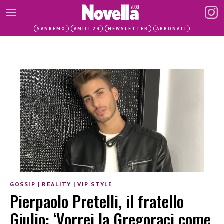
SANREMO
AMICI 24
NEWSLETTER
ABBONATI
GOSSIP
|
REALITY
|
VIP STYLE
Pierpaolo Pretelli, il fratello
Giulio: ‘Vorrei la Gregoraci come