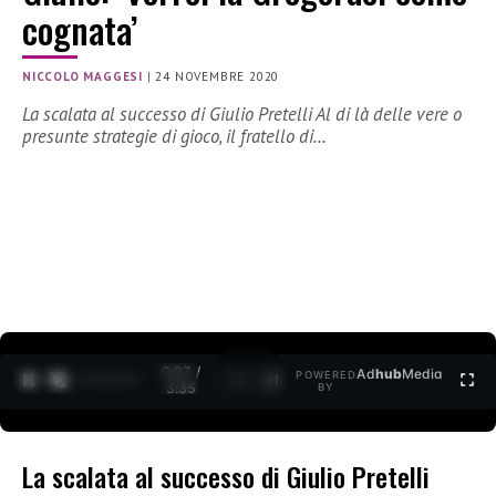
cognata’
NICCOLO MAGGESI
|
24 NOVEMBRE 2020
La scalata al successo di Giulio Pretelli Al di là delle vere o
presunte strategie di gioco, il fratello di…
0:27 /
Ad
hub
Media
POWERED
1
/
2
3:35
BY
La scalata al successo di Giulio Pretelli