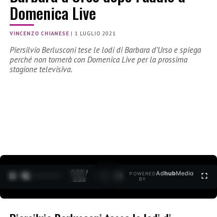
Domenica Live
VINCENZO CHIANESE
|
1 LUGLIO 2021
Piersilvio Berlusconi tese le lodi di Barbara d’Urso e spiega
perché non tornerà con Domenica Live per la prossima
stagione televisiva.
0:30 /
Ad
hub
Media
POWERED
1
/
2
3:35
BY