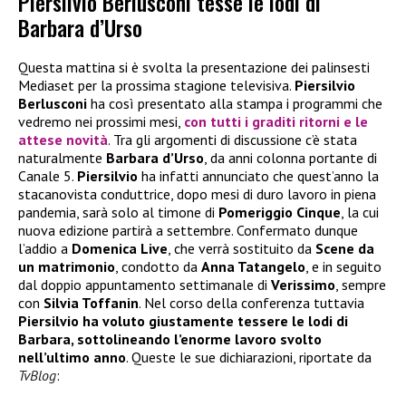
Piersilvio Berlusconi tesse le lodi di
Barbara d’Urso
Questa mattina si è svolta la presentazione dei palinsesti
Mediaset per la prossima stagione televisiva.
Piersilvio
Berlusconi
ha così presentato alla stampa i programmi che
vedremo nei prossimi mesi,
con tutti i graditi ritorni e le
attese novità
. Tra gli argomenti di discussione c’è stata
naturalmente
Barbara d’Urso
, da anni colonna portante di
Canale 5.
Piersilvio
ha infatti annunciato che quest’anno la
stacanovista conduttrice, dopo mesi di duro lavoro in piena
pandemia, sarà solo al timone di
Pomeriggio Cinque
, la cui
nuova edizione partirà a settembre. Confermato dunque
l’addio a
Domenica Live
, che verrà sostituito da
Scene da
un matrimonio
, condotto da
Anna Tatangelo
, e in seguito
dal doppio appuntamento settimanale di
Verissimo
, sempre
con
Silvia Toffanin
. Nel corso della conferenza tuttavia
Piersilvio ha voluto giustamente tessere le lodi di
Barbara, sottolineando l’enorme lavoro svolto
nell’ultimo anno
. Queste le sue dichiarazioni, riportate da
TvBlog
: