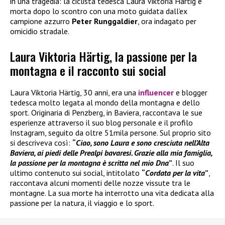
in una tragedia: la ciclista tedesca Laura Viktoria Härtig è
morta dopo lo scontro con una moto guidata dall’ex
campione azzurro
Peter Runggaldier
, ora indagato per
omicidio stradale.
Laura Viktoria Härtig, la passione per la
montagna e il racconto sui social
Laura Viktoria Härtig, 30 anni, era una
influencer
e blogger
tedesca molto legata al mondo della montagna e dello
sport. Originaria di Penzberg, in Baviera, raccontava le sue
esperienze attraverso il suo blog personale e il profilo
Instagram, seguito da oltre 51mila persone. Sul proprio sito
si descriveva così:
“
Ciao, sono Laura e sono cresciuta nell’Alta
Baviera, ai piedi delle Prealpi bavaresi. Grazie alla mia famiglia,
la passione per la montagna è scritta nel mio Dna
”
. Il suo
ultimo contenuto sui social, intitolato
“
Cordata per la vita
”
,
raccontava alcuni momenti delle nozze vissute tra le
montagne. La sua morte ha interrotto una vita dedicata alla
passione per la natura, il viaggio e lo sport.