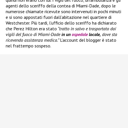
quindi non erano con lui. I vigili del fuoco, un’ambulanza e gli
agenti dello sceriffo della contea di Miami-Dade, dopo le
numerose chiamate ricevute sono intervenuti in pochi minuti
e si sono appostati fuori dall’abitazione nel quartiere di
Westchester. Più tardi, l’ufficio dello sceriffo ha dichiarato
che Perez Hilton era stato
“tratto in salvo e trasportato dai
vigili del fuoco di Miami-Dade
in un
ospedale
locale,
dove sta
ricevendo assistenza medica.”
L’account del blogger è stato
nel frattempo sospeso.