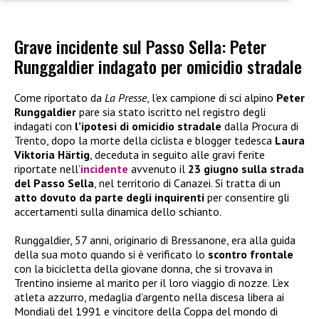
Grave incidente sul Passo Sella: Peter
Runggaldier indagato per omicidio stradale
Come riportato da
La Presse
, l’ex campione di sci alpino
Peter
Runggaldier
pare sia stato iscritto nel registro degli
indagati con
l’ipotesi di omicidio stradale
dalla Procura di
Trento, dopo la morte della ciclista e blogger tedesca
Laura
Viktoria Härtig
, deceduta in seguito alle gravi ferite
riportate nell’
incidente
avvenuto il
23 giugno sulla strada
del Passo Sella
, nel territorio di Canazei. Si tratta di un
atto dovuto da parte degli inquirenti
per consentire gli
accertamenti sulla dinamica dello schianto.
Runggaldier, 57 anni, originario di Bressanone, era alla guida
della sua moto quando si è verificato lo
scontro frontale
con la bicicletta della giovane donna, che si trovava in
Trentino insieme al marito per il loro viaggio di nozze. L’ex
atleta azzurro, medaglia d’argento nella discesa libera ai
Mondiali del 1991 e vincitore della Coppa del mondo di