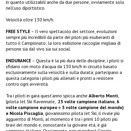
in quanto utilizzabili anche da due persone, ovviamente solo
nell’uso diportistico.
Velocità oltre 130 km/h.
FREE STYLE
– Il vero spettacolo del settore, evoluzioni
sempre più incredibili da parte dei piloti più esuberanti di
tutto il Campionato; la loro esibizione raccoglie migliaia di
persone sia dal vivo sia sui social.
ENDURANCE
– Questa è la più dura delle discipline, i piloti si
sfidano con moto d’acqua da 130 km/h in circuito basato
esclusivamente sulla velocità e sulla durata; partecipano a
questa categoria i piloti più allenati e pronti a resistere
contro ogni avversità.
Tra i piloti in gara quest’anno spicca anche
Alberto Monti
,
(pilota Jet Ski Ravennate,
25 volte campione italiano
,
6
volte campione europeo
e
3 volte campione del mondo)
e
Nicola Piscaglia
, giovanissimo pilota Jet Ski, il rivale più
agguerrito di Monti, al momento è tra i primi 10 piloti più
bravi del mondo e, nonostante la giovane età, è già
campione Italiano. Ovviamente, non mancherà Giorgio