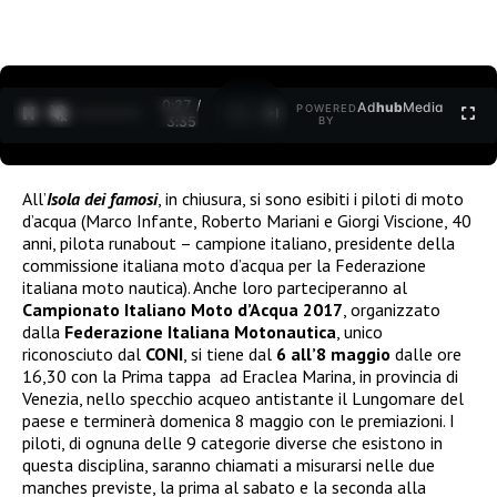
0:27 /
Ad
hub
Media
POWERED
1
/
2
3:35
BY
All’
Isola dei famosi
, in chiusura, si sono esibiti i piloti di moto
d’acqua (Marco Infante, Roberto Mariani e Giorgi Viscione, 40
anni, pilota runabout – campione italiano, presidente della
commissione italiana moto d’acqua per la Federazione
italiana moto nautica). Anche loro parteciperanno al
Campionato Italiano Moto d’Acqua
2017
, organizzato
dalla
Federazione Italiana Motonautica
, unico
riconosciuto dal
CONI
, si tiene dal
6 all’8 maggio
dalle ore
16,30 con la Prima tappa ad Eraclea Marina, in provincia di
Venezia, nello specchio acqueo antistante il Lungomare del
paese e terminerà domenica 8 maggio con le premiazioni. I
piloti, di ognuna delle 9 categorie diverse che esistono in
questa disciplina, saranno chiamati a misurarsi nelle due
manches previste, la prima al sabato e la seconda alla