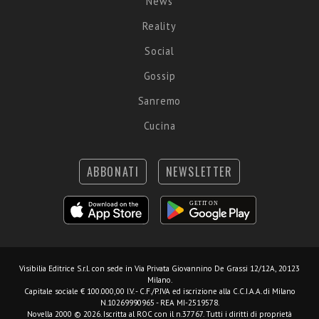
News
Reality
Social
Gossip
Sanremo
Cucina
ABBONATI
NEWSLETTER
Visibilia Editrice S.r.l.
con sede in Via Privata Giovannino De Grassi 12/12A, 20123
Milano.
Capitale sociale € 100.000,00 I.V. - C.F./P.IVA ed iscrizione alla C.C.I.A.A. di Milano
N.10269990965 - REA MI-2519578.
Novella 2000 © 2026. Iscritta al ROC con il n.37767. Tutti i diritti di proprietà