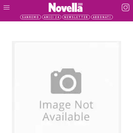
SANREMO
AMICI 24
NEWSLETTER
ABBONATI