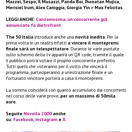
Mazzei, Sespo, Il Musazzi, Panda Boi, Jhonatan Mujica,
Merisiel Irum, Alex Caniggia, Giorgia Yin
e
Max Felicitas
.
LEGGI ANCHE
:
Canzonissima, un concorrente già
annunciato fa dietrofront
The 50 Italia
introduce anche una
novità inedita
. Per la
prima volta in un reality infatti
a vincere il montepremi
finale sarà un telespettatore
. Durante le varie puntate
sullo schermo della tv apparirà un QR code, tramite il quale
il pubblico potrà votare il proprio concorrente preferito.
Tutti quelli che voteranno per il volto che vincerà il
programma, parteciperanno a un’estrazione finale e un
fortunato vincitore porterà a casa il montepremi.
La somma coinciderà con quanto accumulato dai concorrenti
nel corso delle varie prove,
per un massimo di 50mila
euro
.
Seguite
Novella 2000
anche
su:
Facebook
,
Instagram
e
X
.