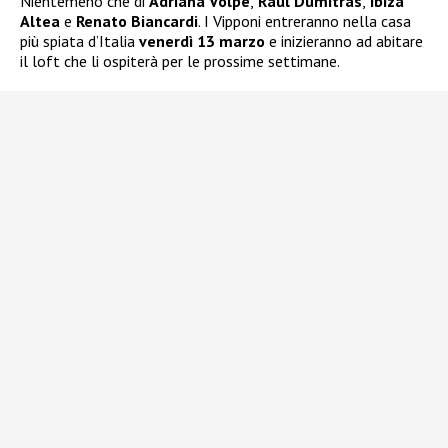
Nientemeno che di
Adriana Volpe
,
Raul Dumitras
,
Ibiza
Altea
e
Renato Biancardi
. I Vipponi entreranno nella casa
più spiata d’Italia
venerdì 13 marzo
e inizieranno ad abitare
il loft che li ospiterà per le prossime settimane.