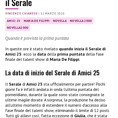
il Serale
VINCENZO CHIANESE
|
12 MARZO 2026
AMICI 25
MARIA DE FILIPPI
NOVELLA
NOVELLA 2000
NOVELLA2000
Quando è prevista la prima puntata
In queste ore è stato rivelato
quando inizia il Serale di
Amici 25
: ecco la
data
della
prima puntata
della fase
finale del talent show di
Maria De Filippi
.
La data di inizio del Serale di Amici 25
Il
Serale
di
Amici 25
sta ufficialmente per partire! Pochi
giorni fa è infatti andata in onda l’ultima puntata del
pomeridiano, durante la quale sono state consegnate le
ultime maglie dorate. A sorpresa, la produzione ha deciso
all’ultimo momento di estendere il numero d’accesso alla
fase finale del talent show, eliminando il limite di 12 posti.
Tutti gli allievi così, fatta eccezione di
Giulia
, che è stata