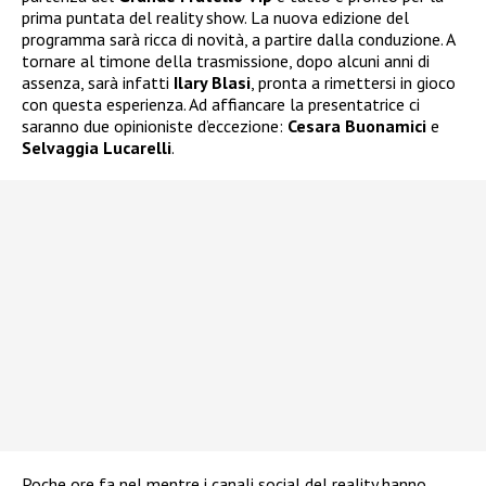
prima puntata del reality show. La nuova edizione del
programma sarà ricca di novità, a partire dalla conduzione. A
tornare al timone della trasmissione, dopo alcuni anni di
assenza, sarà infatti
Ilary Blasi
, pronta a rimettersi in gioco
con questa esperienza. Ad affiancare la presentatrice ci
saranno due opinioniste d’eccezione:
Cesara Buonamici
e
Selvaggia Lucarelli
.
Poche ore fa nel mentre i canali social del reality hanno