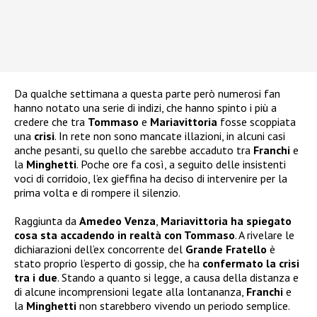
Da qualche settimana a questa parte però numerosi fan
hanno notato una serie di indizi, che hanno spinto i più a
credere che tra
Tommaso
e
Mariavittoria
fosse scoppiata
una
crisi
. In rete non sono mancate illazioni, in alcuni casi
anche pesanti, su quello che sarebbe accaduto tra
Franchi
e
la
Minghetti
. Poche ore fa così, a seguito delle insistenti
voci di corridoio, l’ex gieffina ha deciso di intervenire per la
prima volta e di rompere il silenzio.
Raggiunta da
Amedeo Venza
,
Mariavittoria ha spiegato
cosa sta accadendo in realtà con Tommaso
. A rivelare le
dichiarazioni dell’ex concorrente del
Grande Fratello
è
stato proprio l’esperto di gossip, che ha
confermato la crisi
tra i due
. Stando a quanto si legge, a causa della distanza e
di alcune incomprensioni legate alla lontananza,
Franchi
e
la
Minghetti
non starebbero vivendo un periodo semplice.