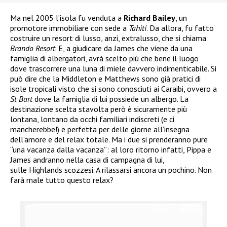
Ma nel 2005 l’isola fu venduta a
Richard Bailey
, un
promotore immobiliare con sede a
Tahiti
. Da allora, fu fatto
costruire un resort di lusso, anzi, extralusso, che si chiama
Brando Resort
. E, a giudicare da James che viene da una
famiglia di albergatori, avrà scelto più che bene il luogo
dove trascorrere una luna di miele davvero indimenticabile. Si
può dire che la Middleton e Matthews sono già pratici di
isole tropicali visto che si sono conosciuti ai Caraibi, ovvero a
St Bart
dove la famiglia di lui possiede un albergo. La
destinazione scelta stavolta però è sicuramente più
lontana, lontano da occhi familiari indiscreti (e ci
mancherebbe!) e perfetta per delle giorne all’insegna
dell’amore e del relax totale. Ma i due si prenderanno pure
“una vacanza dalla vacanza”: al loro ritorno infatti, Pippa e
James andranno nella casa di campagna di lui,
sulle Highlands scozzesi. A rilassarsi ancora un pochino. Non
farà male tutto questo relax?