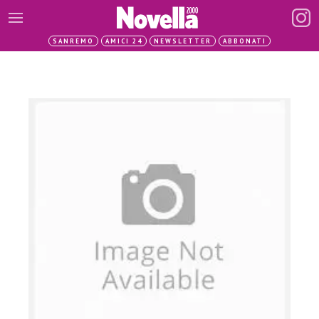
SANREMO
AMICI 24
NEWSLETTER
ABBONATI