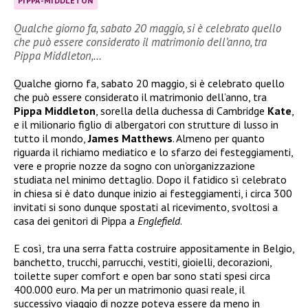
PIPPA-MIDDLETON
Qualche giorno fa, sabato 20 maggio, si è celebrato quello
che può essere considerato il matrimonio dell’anno, tra
Pippa Middleton,…
Qualche giorno fa, sabato 20 maggio, si è celebrato quello
che può essere considerato il matrimonio dell’anno, tra
Pippa Middleton
, sorella della duchessa di Cambridge
Kate
,
e il milionario figlio di albergatori con strutture di lusso in
tutto il mondo,
James Matthews
. Almeno per quanto
riguarda il richiamo mediatico e lo sfarzo dei festeggiamenti,
vere e proprie nozze da sogno con un’organizzazione
studiata nel minimo dettaglio. Dopo il fatidico sì celebrato
in chiesa si è dato dunque inizio ai festeggiamenti, i circa 300
invitati si sono dunque spostati al ricevimento, svoltosi a
casa dei genitori di Pippa a
Englefield
.
E così, tra una serra fatta costruire appositamente in Belgio,
banchetto, trucchi, parrucchi, vestiti, gioielli, decorazioni,
toilette super comfort e open bar sono stati spesi circa
400.000 euro. Ma per un matrimonio quasi reale, il
successivo viaggio di nozze poteva essere da meno in