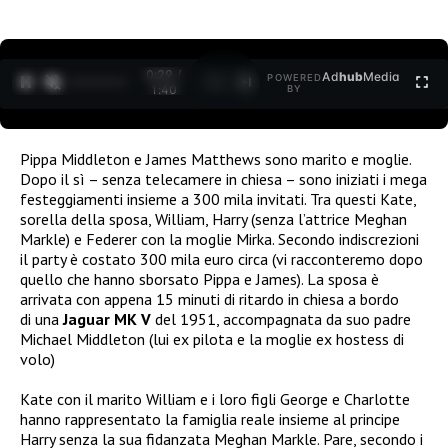
0:30 /
Ad
hub
Media
POWERED
1
/
2
1:40
BY
Pippa Middleton e James Matthews sono marito e moglie.
Dopo il sì – senza telecamere in chiesa – sono iniziati i mega
festeggiamenti insieme a 300 mila invitati. Tra questi Kate,
sorella della sposa, William, Harry (senza l’attrice Meghan
Markle) e Federer con la moglie Mirka. Secondo indiscrezioni
il party è costato 300 mila euro circa (vi racconteremo dopo
quello che hanno sborsato Pippa e James). La sposa è
arrivata con appena 15 minuti di ritardo in chiesa a bordo
di una
Jaguar MK V
del 1951, accompagnata da suo padre
Michael Middleton (lui ex pilota e la moglie ex hostess di
volo)
Kate con il marito William e i loro figli George e Charlotte
hanno rappresentato la famiglia reale insieme al principe
Harry senza la sua fidanzata Meghan Markle. Pare, secondo i