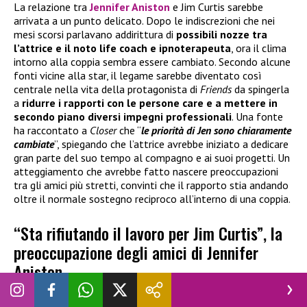
La relazione tra
Jennifer Aniston
e Jim Curtis sarebbe
arrivata a un punto delicato. Dopo le indiscrezioni che nei
mesi scorsi parlavano addirittura di
possibili nozze tra
l’attrice e il noto life coach e ipnoterapeuta
, ora il clima
intorno alla coppia sembra essere cambiato. Secondo alcune
fonti vicine alla star, il legame sarebbe diventato così
centrale nella vita della protagonista di
Friends
da spingerla
a
ridurre i rapporti con le persone care e a mettere in
secondo piano diversi impegni professionali
. Una fonte
ha raccontato a
Closer
che “
le priorità di Jen sono chiaramente
cambiate
”, spiegando che l’attrice avrebbe iniziato a dedicare
gran parte del suo tempo al compagno e ai suoi progetti. Un
atteggiamento che avrebbe fatto nascere preoccupazioni
tra gli amici più stretti, convinti che il rapporto stia andando
oltre il normale sostegno reciproco all’interno di una coppia.
“Sta rifiutando il lavoro per Jim Curtis”, la
preoccupazione degli amici di Jennifer
Aniston
A destare maggiore attenzione sono soprattutto alcune