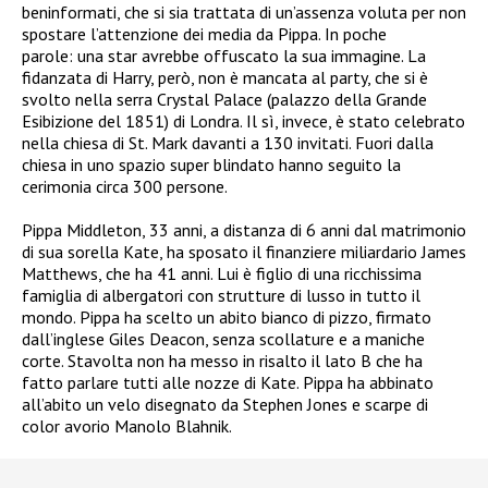
beninformati, che si sia trattata di un’assenza voluta per non
spostare l’attenzione dei media da Pippa. In poche
parole: una star avrebbe offuscato la sua immagine. La
fidanzata di Harry, però, non è mancata al party, che si è
svolto nella serra Crystal Palace (palazzo della Grande
Esibizione del 1851) di Londra. Il sì, invece, è stato celebrato
nella chiesa di St. Mark davanti a 130 invitati. Fuori dalla
chiesa in uno spazio super blindato hanno seguito la
cerimonia circa 300 persone.
Pippa Middleton, 33 anni, a distanza di 6 anni dal matrimonio
di sua sorella Kate, ha sposato il finanziere miliardario James
Matthews, che ha 41 anni. Lui è figlio di una ricchissima
famiglia di albergatori con strutture di lusso in tutto il
mondo. Pippa ha scelto un abito bianco di pizzo, firmato
dall’inglese Giles Deacon, senza scollature e a maniche
corte. Stavolta non ha messo in risalto il lato B che ha
fatto parlare tutti alle nozze di Kate. Pippa ha abbinato
all’abito un velo disegnato da Stephen Jones e scarpe di
color avorio Manolo Blahnik.