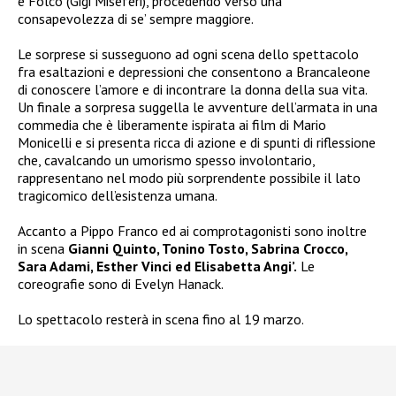
e Folco (Gigi Miseferi), procedendo verso una
consapevolezza di se’ sempre maggiore.
Le sorprese si susseguono ad ogni scena dello spettacolo
fra esaltazioni e depressioni che consentono a Brancaleone
di conoscere l’amore e di incontrare la donna della sua vita.
Un finale a sorpresa suggella le avventure dell’armata in una
commedia che è liberamente ispirata ai film di Mario
Monicelli e si presenta ricca di azione e di spunti di riflessione
che, cavalcando un umorismo spesso involontario,
rappresentano nel modo più sorprendente possibile il lato
tragicomico dell’esistenza umana.
Accanto a Pippo Franco ed ai comprotagonisti sono inoltre
in scena
Gianni Quinto, Tonino Tosto, Sabrina Crocco,
Sara Adami, Esther Vinci ed Elisabetta Angi’.
Le
coreografie sono di Evelyn Hanack.
Lo spettacolo resterà in scena fino al 19 marzo.