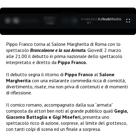
0:12 /
Ad
hub
Media
POWERED
1
/
2
1:40
BY
Pippo Franco torna al Salone Margherita di Roma con lo
spettacolo
Brancaleone e la sua Armat
a
. Giovedi’ 2 marzo
alle 21.00 il debutto in prima nazionale dello spettacolo
interpretato e diretto da
Pippo Franco.
Il debutto segna il ritorno di
Pippo Franco
al
Salone
Margherita
con una esilarante commedia ricca di comicità,
divertimento, risate, ma non priva di contenuti e di momenti
di riflessione.
Il comico romano, accompagnato dalla sua “armata”
composta da attori ben noti al grande pubblico quali
Gegia,
Giacomo Battaglia e Gigi Miseferi,
presenta uno
spettacolo ricco di azione, sorprese, al limite del grottesco,
con tanti colpi di scena ed un finale a sorpresa.