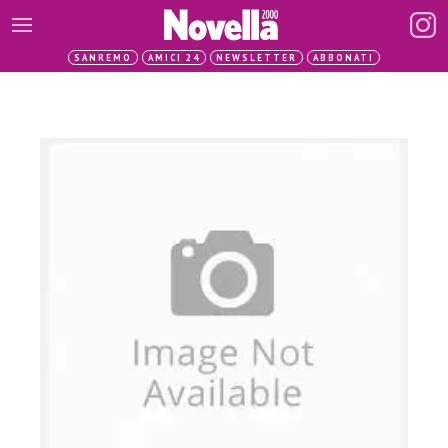
SANREMO
AMICI 24
NEWSLETTER
ABBONATI