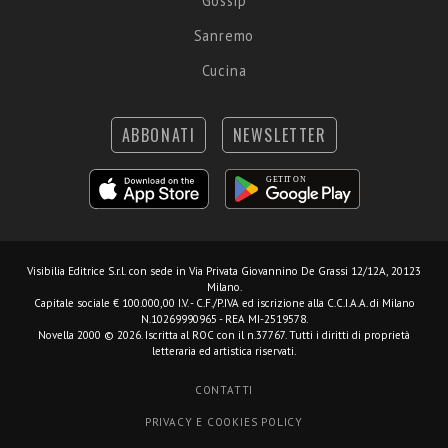
Gossip
Sanremo
Cucina
ABBONATI
NEWSLETTER
Visibilia Editrice S.r.l.
con sede in Via Privata Giovannino De Grassi 12/12A, 20123
Milano.
Capitale sociale € 100.000,00 I.V. - C.F./P.IVA ed iscrizione alla C.C.I.A.A. di Milano
N.10269990965 - REA MI-2519578.
Novella 2000 © 2026. Iscritta al ROC con il n.37767. Tutti i diritti di proprietà
letteraria ed artistica riservati.
CONTATTI
PRIVACY E COOKIES POLICY