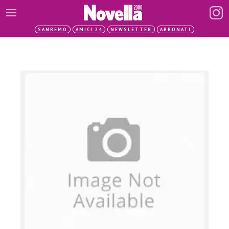
SANREMO
AMICI 24
NEWSLETTER
ABBONATI