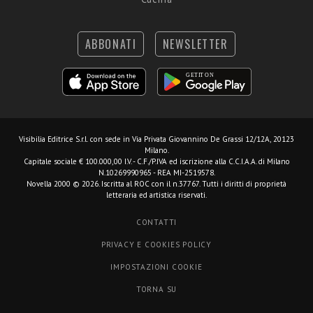
ABBONATI
NEWSLETTER
Visibilia Editrice S.r.l.
con sede in Via Privata Giovannino De Grassi 12/12A, 20123
Milano.
Capitale sociale € 100.000,00 I.V. - C.F./P.IVA ed iscrizione alla C.C.I.A.A. di Milano
N.10269990965 - REA MI-2519578.
Novella 2000 © 2026. Iscritta al ROC con il n.37767. Tutti i diritti di proprietà
letteraria ed artistica riservati.
CONTATTI
PRIVACY E COOKIES POLICY
IMPOSTAZIONI COOKIE
TORNA SU