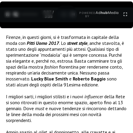
0:27 /
Ad
hub
Media
POWERED
1
/
2
3:35
BY
Firenze, in questi giorni, si è trasformata in capitale della
moda con
Pitti Uomo 2017
. Lo
street style
, anche stavolta, è
stato uno degli appuntamenti più attesi. Qualsiasi tipo di
sperimentazione “modaiola” qui è sempre concessa. Purché
sia elegante e, perché no, estrosa. Basta camminare tra gli
spazi della mostra
fashion
fiorentina per rendersene conto,
respirando un’aria decisamente unica. Nessuno passa
inosservato.
Lucky Blue Smith
e
Roberto Baggio
sono
stati alcuni degli ospiti della 91esima edizione.
I migliori sarti, i migliori stilisti e i nuovi
influencer
della Rete
si sono ritrovati in questo enorme spazio, aperto fino al 13
gennaio. Dove
must
e nuove tendenze si rincorrono dettando
le linee della moda dei prossimi mesi con novità
sorprendenti.
Ampio spazio al
gilet,
al doppiopetto, alle cravatte e ai