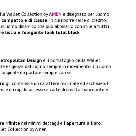
lla Wallet Collection by
AMEN
è disegnato per l’uomo
 compatto e di classe
. In cui riporre carte di credito,
n uomo dinamico che può abbinarlo con stile a tutti i
e liscia e l’elegante look total black
.
etropolitan Design
è il portafoglio della Wallet
 alle esigenze dell’uomo sempre in movimento. Un uomo
e originale da portare sempre con sé.
ore
gli conferisce un carattere minimale ed esclusivo. I
vece un rapido accesso a carte di credito, banconote e
re rifinite
nei minimi dettagli e l’
apertura a libro
,
llet Collection by Amen.