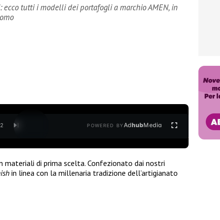
 ecco tutti i modelli dei portafogli a marchio AMEN, in
 uomo
Ad
hub
Media
/
2
POWERED BY
 materiali di prima scelta. Confezionato dai nostri
nish
in linea con la millenaria tradizione dell’artigianato
O