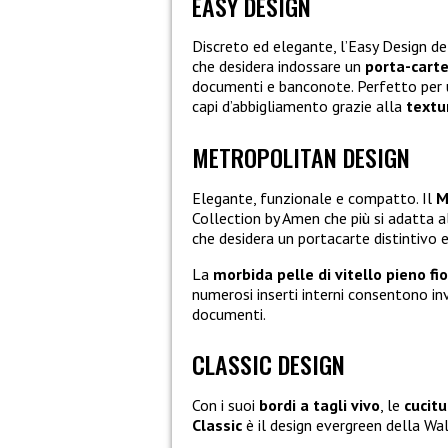
EASY DESIGN
Discreto ed elegante, l’Easy Design de
che desidera indossare un
porta-carte
documenti e banconote. Perfetto per u
capi d’abbigliamento grazie alla
textur
METROPOLITAN DESIGN
Elegante, funzionale e compatto. Il
M
Collection by Amen che più si adatta
che desidera un portacarte distintivo 
La
morbida pelle di vitello pieno fi
numerosi inserti interni consentono in
documenti.
CLASSIC DESIGN
Con i suoi
bordi a tagli vivo
, le
cucitu
Classic
è il design evergreen della Wa