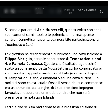
0:27 /
Ad
hub
Media
POWERED
1
/
2
3:35
BY
Si torna a parlare di
Asia Nuccetelli
, questa volta non per i
suoi continui cambi look o le polemiche – ormai spente –
contro i Damellis, ma per la sua possibile partecipazione a
Temptation Island
.
L’ex gieffina ha recentemente pubblicato una foto insieme a
Filippo
Bisciglia
, attuale conduttore di
TemptationIsland
4, e Pamela Camassa.
Quello che è saltato agli occhi è
stato un commento della Nuccetelli in cui ha comunicato ai
suoi fan che l
’
appuntamento con il falò (momento topico
di Temptation Island) è rimandato ad una data futura…. In
molti si sono chiesti quale fosse il senso del suo commento:
era un annuncio, tra le righe, del suo prossimo impegno
lavorativo, oppure era un modo per dire che non sarà
presente a Temptation Island?
Certo è che se Asia partecipasse alla prossima edizione di