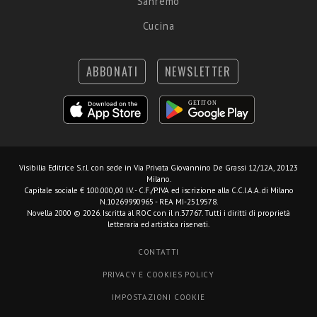
Sanremo
Cucina
ABBONATI
NEWSLETTER
Visibilia Editrice S.r.l.
con sede in Via Privata Giovannino De Grassi 12/12A, 20123
Milano.
Capitale sociale € 100.000,00 I.V. - C.F./P.IVA ed iscrizione alla C.C.I.A.A. di Milano
N.10269990965 - REA MI-2519578.
Novella 2000 © 2026. Iscritta al ROC con il n.37767. Tutti i diritti di proprietà
letteraria ed artistica riservati.
CONTATTI
PRIVACY E COOKIES POLICY
IMPOSTAZIONI COOKIE