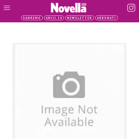
SANREMO
AMICI 24
NEWSLETTER
ABBONATI