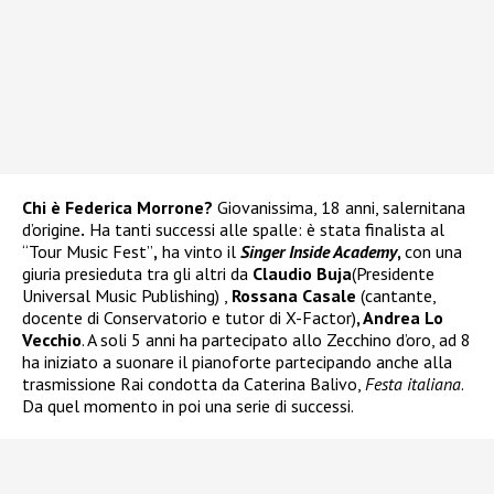
Chi è Federica Morrone?
Giovanissima, 18 anni, salernitana
d’origine
.
Ha tanti successi alle spalle: è stata finalista al
“Tour Music Fest”
,
ha
vinto il
Singer Inside Academy
,
con una
giuria presieduta tra gli altri
da
Claudio Buja
(Presidente
Universal Music Publishing) ,
Rossana Casale
(cantante,
docente di Conservatorio e tutor di X-Factor)
, Andrea Lo
Vecchio
. A soli 5 anni ha partecipato allo Zecchino d’oro, ad 8
ha iniziato a suonare il pianoforte partecipando anche alla
trasmissione Rai condotta da Caterina Balivo,
Festa italiana
.
Da quel momento in poi una serie di successi.