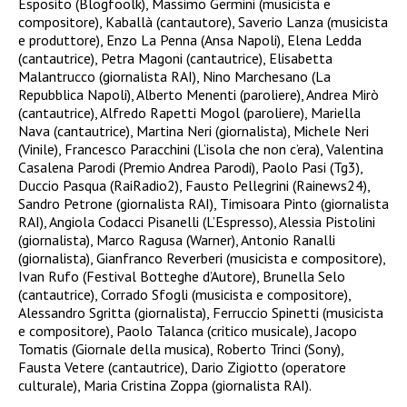
Esposito (Blogfoolk), Massimo Germini (musicista e
compositore), Kaballà (cantautore), Saverio Lanza (musicista
e produttore), Enzo La Penna (Ansa Napoli), Elena Ledda
(cantautrice), Petra Magoni (cantautrice), Elisabetta
Malantrucco (giornalista RAI), Nino Marchesano (La
Repubblica Napoli), Alberto Menenti (paroliere), Andrea Mirò
(cantautrice), Alfredo Rapetti Mogol (paroliere), Mariella
Nava (cantautrice), Martina Neri (giornalista), Michele Neri
(Vinile), Francesco Paracchini (L’isola che non c’era), Valentina
Casalena Parodi (Premio Andrea Parodi), Paolo Pasi (Tg3),
Duccio Pasqua (RaiRadio2), Fausto Pellegrini (Rainews24),
Sandro Petrone (giornalista RAI), Timisoara Pinto (giornalista
RAI), Angiola Codacci Pisanelli (L’Espresso), Alessia Pistolini
(giornalista), Marco Ragusa (Warner), Antonio Ranalli
(giornalista), Gianfranco Reverberi (musicista e compositore),
Ivan Rufo (Festival Botteghe d’Autore), Brunella Selo
(cantautrice), Corrado Sfogli (musicista e compositore),
Alessandro Sgritta (giornalista), Ferruccio Spinetti (musicista
e compositore), Paolo Talanca (critico musicale), Jacopo
Tomatis (Giornale della musica), Roberto Trinci (Sony),
Fausta Vetere (cantautrice), Dario Zigiotto (operatore
culturale), Maria Cristina Zoppa (giornalista RAI).