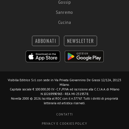
Gossip
Sanremo
Cucina
ABBONATI
NEWSLETTER
Visibilia Editrice S.r.l.
con sede in Via Privata Giovannino De Grassi 12/12A, 20123
Milano.
Capitale sociale € 100.000,00 I.V. - C.F./P.IVA ed iscrizione alla C.C.I.A.A. di Milano
N.10269990965 - REA MI-2519578.
Novella 2000 © 2026. Iscritta al ROC con il n.37767. Tutti i diritti di proprietà
letteraria ed artistica riservati.
CONTATTI
PRIVACY E COOKIES POLICY