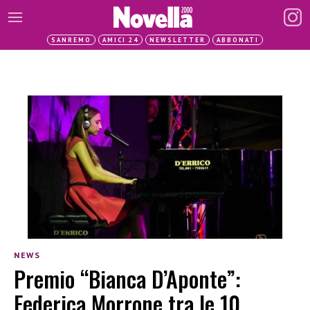
SANREMO
AMICI 24
NEWSLETTER
ABBONATI
NEWS
Premio “Bianca D’Aponte”:
Federica Morrone tra le 10