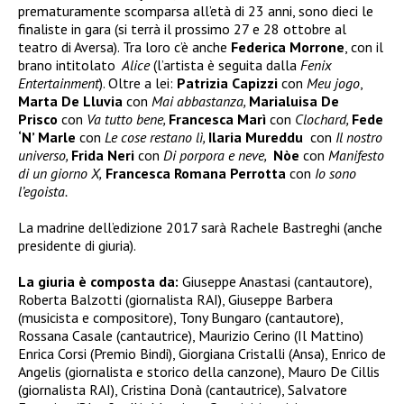
prematuramente scomparsa all’età di 23 anni, sono dieci le
finaliste in gara (si terrà il prossimo 27 e 28 ottobre al
teatro di Aversa). Tra loro c’è anche
Federica Morrone
, con il
brano intitolato
Alice
(l’artista è seguita dalla
Fenix
Entertainment
). Oltre a lei:
Patrizia Capizzi
con
Meu jogo
,
Marta De Lluvia
con
Mai abbastanza,
Marialuisa De
Prisco
con
Va tutto bene,
Francesca Marì
con
Clochard,
Fede
‘N’ Marle
con
Le cose restano lì,
Ilaria Mureddu
con
Il nostro
universo,
Frida Neri
con
Di porpora e neve,
Nòe
con
Manifesto
di un giorno X,
Francesca Romana Perrotta
con
Io sono
l’egoista.
La madrine dell’edizione 2017 sarà Rachele Bastreghi (anche
presidente di giuria).
La giuria è composta da:
Giuseppe Anastasi (cantautore),
Roberta Balzotti (giornalista RAI), Giuseppe Barbera
(musicista e compositore), Tony Bungaro (cantautore),
Rossana Casale (cantautrice), Maurizio Cerino (Il Mattino)
Enrica Corsi (Premio Bindi), Giorgiana Cristalli (Ansa), Enrico de
Angelis (giornalista e storico della canzone), Mauro De Cillis
(giornalista RAI), Cristina Donà (cantautrice), Salvatore