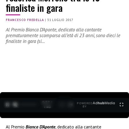
finaliste in gara
FRANCESCO FREDELLA
|
31 LUGLIO 2017
Al Premio Bianca D’Aponte, dedicato alla cantante
prematuramente scomparsa all’età di 23 anni, sono dieci le
finaliste in gara (si…
0:27 /
Ad
hub
Media
POWERED
1
/
2
1:40
BY
Al Premio
Bianca D’Aponte
, dedicato alla cantante