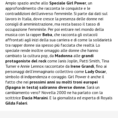
Ampio spazio anche allo
Speciale Girl Power
, un
approfondimento che racconta le conquiste e le
contraddizioni dell’universo femminile. Si parte dai dati sul
lavoro in Italia, dove cresce la presenza delle donne nei
consigli di amministrazione, ma resta basso il tasso di
occupazione femminile. Per poi entrare nel mondo della
musica con la rapper
Beba
, che racconta gli ostacoli
affrontati agli inizi della sua carriera e di come la solidarietà
tra rapper donne sia spesso più facciata che realtà. Lo
speciale rende inoltre omaggio alle donne che hanno
cambiato la cultura pop, da
Madonna
alle
grandi
protagoniste del rock
come Janis Joplin, Patti Smith, Tina
Turner e Annie Lennox raccontate da
Irene Grandi
, fino ai
personaggi dell’immaginario collettivo come
Lady Oscar
,
simbolo di indipendenza e coraggio. Girl Power è anche il
fatto che nei
prossimi anni su molti troni europei
(Spagna in testa) saliranno diverse donne
. Sarà un
cambiamento vero? Novella 2000 ne ha parlato con la
scrittrice
Dacia Maraini
. E la giornalista ed esperta di Royals
Gilda Faleri
.