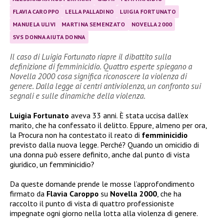
FLAVIA CAROPPO
LELLA PALLADINO
LUIGIA FORTUNATO
MANUELA ULIVI
MARTINA SEMENZATO
NOVELLA 2000
SVS DONNA AIUTA DONNA
Il caso di Luigia Fortunato riapre il dibattito sulla
definizione di femminicidio. Quattro esperte spiegano a
Novella 2000 cosa significa riconoscere la violenza di
genere. Dalla legge ai centri antiviolenza, un confronto sui
segnali e sulle dinamiche della violenza.
Luigia Fortunato
aveva 33 anni. È stata uccisa dall’ex
marito, che ha confessato il delitto. Eppure, almeno per ora,
la Procura non ha contestato il reato di
femminicidio
previsto dalla nuova legge. Perché? Quando un omicidio di
una donna può essere definito, anche dal punto di vista
giuridico, un femminicidio?
Da queste domande prende le mosse l’approfondimento
firmato da
Flavia Caroppo
su
Novella 2000
, che ha
raccolto il punto di vista di quattro professioniste
impegnate ogni giorno nella lotta alla violenza di genere.