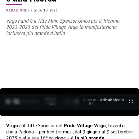
REDAZIONE
|
7 GIUGNO 2023
Virgo Fund è il Title Main Sponsor Unico per il Triennio
2023-2025 del Pride Village Virgo, la manifestazione
inclusiva più grande d’Italia
0:15 /
Ad
hub
Media
POWERED
1
/
2
1:40
BY
Virgo
è il Title Sponsor del
Pride Village Virgo
, l’evento
che a Padova – per ben tre mesi, dal 9 giugno al 9 settembre
2023 e alla sua 16ª edizione – è
la più grande