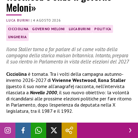
Meloni»
LUCA BURINI
|
4 AGOSTO 2026
CICCIOLINA
GOVERNO MELONI
LUCA BURINI
POLITICA
UNGHERIA
Ilona Staller torna a far parlare di sé come volto della
campagna della storica maison britannica. Intanto, prepara
il suo rientro in Parlamento in vista delle elezioni del 2027
Cicciolina
è tornata. Tra i volti della campagna autunno-
inverno 2026-2027 di
Vivienne Westwood
,
Ilona Staller
(questo il suo nome all’anagrafe) racconta, nell’intervista
rilasciata a
Novella 2000
, il suo nuovo obiettivo: la volontà
di ricandidarsi alle prossime elezioni politiche per fare ritorno
in Parlamento, dopo l’esperienza da deputata nella X
legislatura, tra il 1987 e il 1992.
Cicciolina è pronta a tornare in politica