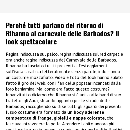
Perché tutti parlano del ritorno di
Rihanna al carnevale delle Barbados? Il
look spettacolare
Regina indiscussa sul palco, regina indiscussa sul red carpet e
ora anche regina indiscussa del Carnevale delle Barbados.
Rihanna ha lasciato tutti i presenti ai festeggiamenti
sull’isola caraibica letteralmente senza parole, indossando
un costume mozzafiato. Video e foto del look hanno subito
fatto il giro del web, con i fan della popstar incantati dalla
loro beniamina. Ma, come era fatto questo costume?
Innanzitutto diciamo che Rihanna si è unita alla band di suo
fratello, gli Aura, sfilando appunto per le strade delle
Barbados, raccogliendo su di sé tutti gli sguardi dei presenti.
Il suo costume era formato da
un body aderente
tempestato di frange, gioielli e nappe colorate
, che
lasciava intravedere la pelle. A rendere l’abito ancora più
spettacolare, un imponente copricapo ricoperto di brillantini