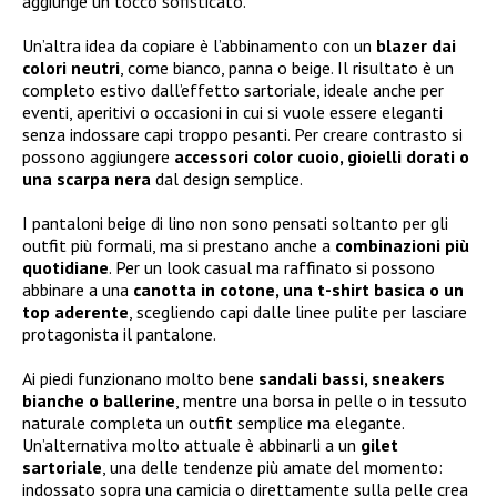
aggiunge un tocco sofisticato.
Un’altra idea da copiare è l’abbinamento con un
blazer dai
colori neutri
, come bianco, panna o beige. Il risultato è un
completo estivo dall’effetto sartoriale, ideale anche per
eventi, aperitivi o occasioni in cui si vuole essere eleganti
senza indossare capi troppo pesanti. Per creare contrasto si
possono aggiungere
accessori color cuoio, gioielli dorati o
una scarpa nera
dal design semplice.
I pantaloni beige di lino non sono pensati soltanto per gli
outfit più formali, ma si prestano anche a
combinazioni più
quotidiane
. Per un look casual ma raffinato si possono
abbinare a una
canotta in cotone, una t-shirt basica o un
top aderente
, scegliendo capi dalle linee pulite per lasciare
protagonista il pantalone.
Ai piedi funzionano molto bene
sandali bassi, sneakers
bianche o ballerine
, mentre una borsa in pelle o in tessuto
naturale completa un outfit semplice ma elegante.
Un’alternativa molto attuale è abbinarli a un
gilet
sartoriale
, una delle tendenze più amate del momento:
indossato sopra una camicia o direttamente sulla pelle crea