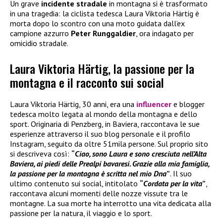
Un grave
incidente stradale
in montagna si è trasformato
in una tragedia: la ciclista tedesca Laura Viktoria Härtig è
morta dopo lo scontro con una moto guidata dall’ex
campione azzurro
Peter Runggaldier
, ora indagato per
omicidio stradale.
Laura Viktoria Härtig, la passione per la
montagna e il racconto sui social
Laura Viktoria Härtig, 30 anni, era una
influencer
e blogger
tedesca molto legata al mondo della montagna e dello
sport. Originaria di Penzberg, in Baviera, raccontava le sue
esperienze attraverso il suo blog personale e il profilo
Instagram, seguito da oltre 51mila persone. Sul proprio sito
si descriveva così:
“
Ciao, sono Laura e sono cresciuta nell’Alta
Baviera, ai piedi delle Prealpi bavaresi. Grazie alla mia famiglia,
la passione per la montagna è scritta nel mio Dna
”
. Il suo
ultimo contenuto sui social, intitolato
“
Cordata per la vita
”
,
raccontava alcuni momenti delle nozze vissute tra le
montagne. La sua morte ha interrotto una vita dedicata alla
passione per la natura, il viaggio e lo sport.