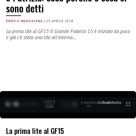
sono detti
ENRICO MADDALENA
|
19 APRILE 2018
La prima lite al GF15 Il Grande Fratello 15 è iniziato da poco
e già c’è stata una lite all’interno…
0:29 /
Ad
hub
Media
POWERED
1
/
2
3:35
BY
La prima lite al GF15