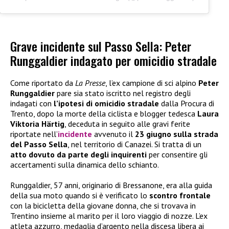
Grave incidente sul Passo Sella: Peter
Runggaldier indagato per omicidio stradale
Come riportato da
La Presse
, l’ex campione di sci alpino
Peter
Runggaldier
pare sia stato iscritto nel registro degli
indagati con
l’ipotesi di omicidio stradale
dalla Procura di
Trento, dopo la morte della ciclista e blogger tedesca
Laura
Viktoria Härtig
, deceduta in seguito alle gravi ferite
riportate nell’
incidente
avvenuto il
23 giugno sulla strada
del Passo Sella
, nel territorio di Canazei. Si tratta di un
atto dovuto da parte degli inquirenti
per consentire gli
accertamenti sulla dinamica dello schianto.
Runggaldier, 57 anni, originario di Bressanone, era alla guida
della sua moto quando si è verificato lo
scontro frontale
con la bicicletta della giovane donna, che si trovava in
Trentino insieme al marito per il loro viaggio di nozze. L’ex
atleta azzurro, medaglia d’argento nella discesa libera ai