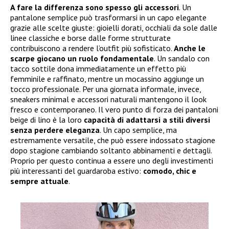
A fare la differenza sono spesso gli accessori
. Un
pantalone semplice può trasformarsi in un capo elegante
grazie alle scelte giuste: gioielli dorati, occhiali da sole dalle
linee classiche e borse dalle forme strutturate
contribuiscono a rendere l’outfit più sofisticato.
Anche le
scarpe giocano un ruolo fondamentale
. Un sandalo con
tacco sottile dona immediatamente un effetto più
femminile e raffinato, mentre un mocassino aggiunge un
tocco professionale. Per una giornata informale, invece,
sneakers minimal e accessori naturali mantengono il look
fresco e contemporaneo. Il vero punto di forza dei pantaloni
beige di lino è la loro
capacità di adattarsi a stili diversi
senza perdere eleganza
. Un capo semplice, ma
estremamente versatile, che può essere indossato stagione
dopo stagione cambiando soltanto abbinamenti e dettagli.
Proprio per questo continua a essere uno degli investimenti
più interessanti del guardaroba estivo:
comodo, chic e
sempre attuale
.