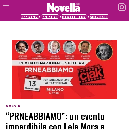
SANREMO
AMICI 24
NEWSLETTER
ABBONATI
GOSSIP
“PRNEABBIAMO”: un evento
imperdibile con Lele Mora e