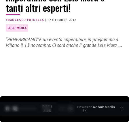
tanti altri esperti!
FRANCESCO FREDELLA
|
12 OTTOBRE 2017
LELE MORA
“PRNEABBIAMO” è un evento imperdibile, in programma a
Milano il 13 novembre. Ci sarà anche il grande Lele Mora ,…
0:28 /
Ad
hub
Media
POWERED
1
/
2
3:35
BY