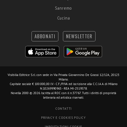
Sanremo
Cucina
ABBONATI
NEWSLETTER
Visibilia Editrice S.r.l.
con sede in Via Privata Giovannino De Grassi 12/12A, 20123
Milano.
Capitale sociale € 100.000,00 I.V. - C.F./P.IVA ed iscrizione alla C.C.I.A.A. di Milano
N.10269990965 - REA MI-2519578.
Novella 2000 © 2026. Iscritta al ROC con il n.37767. Tutti i diritti di proprietà
letteraria ed artistica riservati.
CONTATTI
PRIVACY E COOKIES POLICY
IMPOSTAZIONI COOKIE