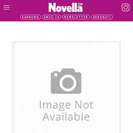
SANREMO
AMICI 24
NEWSLETTER
ABBONATI