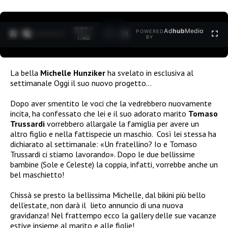
0:27 /
Ad
hub
Media
POWERED
1
/
2
1:40
BY
La bella
Michelle Hunziker
ha svelato in esclusiva al
settimanale Oggi il suo nuovo progetto…
Dopo aver smentito le voci che la vedrebbero nuovamente
incita, ha confessato che lei e il suo adorato marito
Tomaso
Trussardi
vorrebbero allargale la famiglia per avere un
altro figlio e nella fattispecie un maschio. Così lei stessa ha
dichiarato al settimanale: «Un fratellino? Io e Tomaso
Trussardi ci stiamo lavorando». Dopo le due bellissime
bambine (Sole e Celeste) la coppia, infatti, vorrebbe anche un
bel maschietto!
Chissà se presto la bellissima Michelle, dal bikini più bello
dell’estate, non darà il lieto annuncio di una nuova
gravidanza! Nel frattempo ecco la gallery delle sue vacanze
estive insieme al marito e alle figlie!