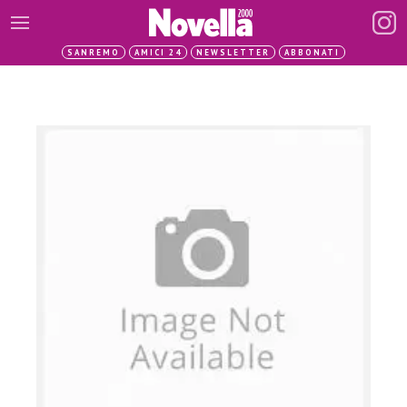
SANREMO
AMICI 24
NEWSLETTER
ABBONATI