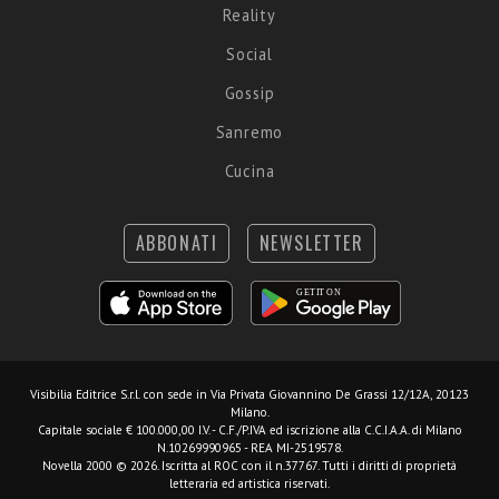
Reality
Social
Gossip
Sanremo
Cucina
ABBONATI
NEWSLETTER
Visibilia Editrice S.r.l.
con sede in Via Privata Giovannino De Grassi 12/12A, 20123
Milano.
Capitale sociale € 100.000,00 I.V. - C.F./P.IVA ed iscrizione alla C.C.I.A.A. di Milano
N.10269990965 - REA MI-2519578.
Novella 2000 © 2026. Iscritta al ROC con il n.37767. Tutti i diritti di proprietà
letteraria ed artistica riservati.