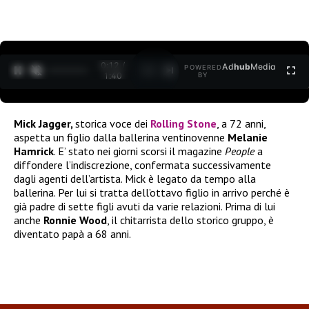
0:12 /
Ad
hub
Media
POWERED
1
/
2
1:40
BY
Mick Jagger,
storica voce dei
Rolling Stone
, a 72 anni,
aspetta un figlio dalla ballerina ventinovenne
Melanie
Hamrick
. E’ stato nei giorni scorsi il magazine
People
a
diffondere l’indiscrezione, confermata successivamente
dagli agenti dell’artista. Mick è legato da tempo alla
ballerina. Per lui si tratta dell’ottavo figlio in arrivo perché è
già padre di sette figli avuti da varie relazioni. Prima di lui
anche
Ronnie Wood
, il chitarrista dello storico gruppo, è
diventato papà a 68 anni.