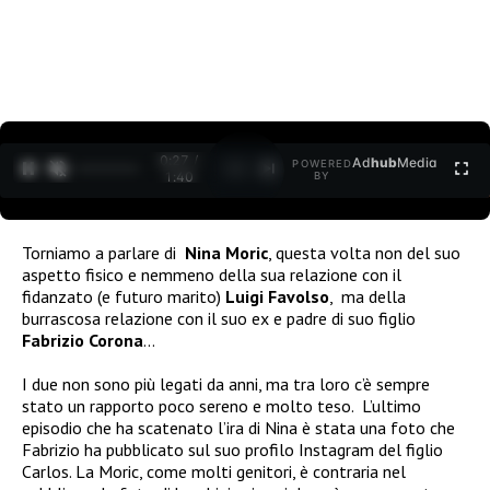
0:28 /
Ad
hub
Media
POWERED
1
/
2
1:40
BY
Torniamo a parlare di
Nina Moric
, questa volta non del suo
aspetto fisico e nemmeno della sua relazione con il
fidanzato (e futuro marito)
Luigi Favolso
, ma della
burrascosa relazione con il suo ex e padre di suo figlio
Fabrizio Corona
…
I due non sono più legati da anni, ma tra loro c’è sempre
stato un rapporto poco sereno e molto teso. L’ultimo
episodio che ha scatenato l’ira di Nina è stata una foto che
Fabrizio ha pubblicato sul suo profilo Instagram del figlio
Carlos. La Moric, come molti genitori, è contraria nel