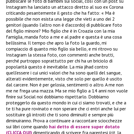
pubblicare le foto di bambini sui social, così con un post su
Instagram ha lanciato un attacco diretto al suo ex Corona
criticando pesantemente il gesto che ha fatto: « Ma è
possibile che non esista una legge che vieti a uno dei 2
genitori (quando l’altro non è d’accordo) di pubblicare foto
del figlio minore? Mio figlio che è in Croazia con la mia
famiglia, manda foto a me e al padre e questa è una cosa
bellissima. Il tempo che apro la foto la guardo, mi
compiaccio di quanto mio figlio sia bello, e mi ritrovo su
Instagram la stessa foto, con commenti anche brutti,
perché purtroppo soprattutto per chi ha un briciolo di
popolarità questo è inevitabile. La mia jihad contro
quell’essere i cui unici valori che ha sono quelli del sangue,
alterati evidentemente, visto che solo per quello è uscito
dal carcere. Non è per gelosia, sentimenti o altro. A me non
me ne frega una mazza. Ma se mio figlio a 14 anni non vuole
finire sui Social noi dobbiamo rispettarlo. Dobbiamo
proteggerlo da questo mondo in cui ci siamo trovati, e che a
te ti ha pure rovinato e non sperare che ci entri anche lui per
sostituire gli introiti che ti sono diminuiti e sempre più
diminuiranno. Prova a continuare a raccontare sciocchezze
sui libri come quando
hai detto di essere super dotato
(CLICCA QUI)
dimenticando di scrivere fra parentesi (cit. la