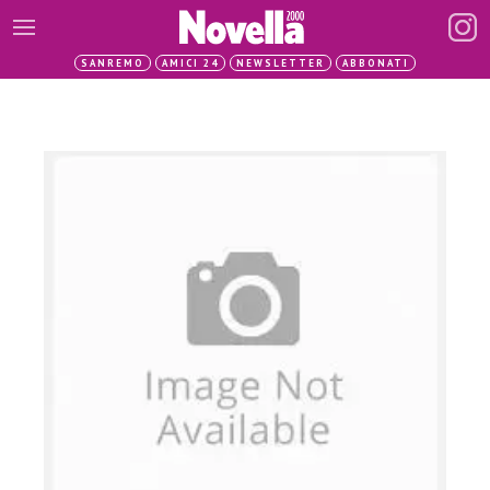
SANREMO
AMICI 24
NEWSLETTER
ABBONATI