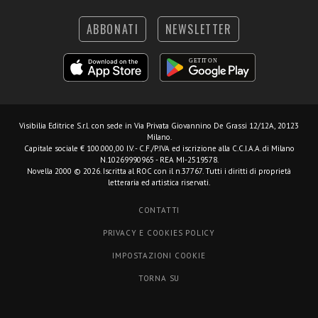
ABBONATI
NEWSLETTER
Visibilia Editrice S.r.l.
con sede in Via Privata Giovannino De Grassi 12/12A, 20123
Milano.
Capitale sociale € 100.000,00 I.V. - C.F./P.IVA ed iscrizione alla C.C.I.A.A. di Milano
N.10269990965 - REA MI-2519578.
Novella 2000 © 2026. Iscritta al ROC con il n.37767. Tutti i diritti di proprietà
letteraria ed artistica riservati.
CONTATTI
PRIVACY E COOKIES POLICY
IMPOSTAZIONI COOKIE
TORNA SU