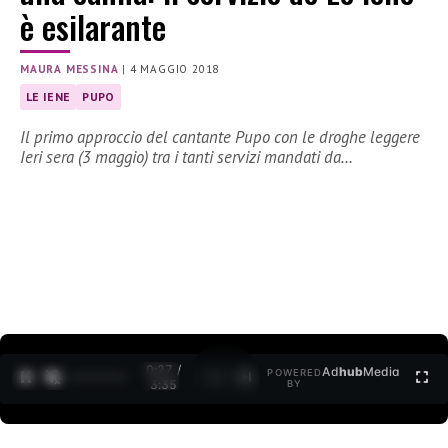
è esilarante
MAURA MESSINA
|
4 MAGGIO 2018
LE IENE
PUPO
Il primo approccio del cantante Pupo con le droghe leggere
Ieri sera (3 maggio) tra i tanti servizi mandati da…
0:27 /
Ad
hub
Media
POWERED
1
/
2
3:35
BY