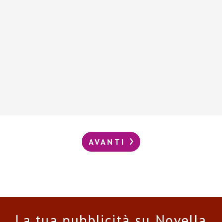
AVANTI
La tua pubblicità su Novella