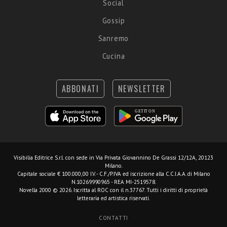
Social
Gossip
Sanremo
Cucina
ABBONATI
NEWSLETTER
Visibilia Editrice S.r.l.
con sede in Via Privata Giovannino De Grassi 12/12A, 20123
Milano.
Capitale sociale € 100.000,00 I.V. - C.F./P.IVA ed iscrizione alla C.C.I.A.A. di Milano
N.10269990965 - REA MI-2519578.
Novella 2000 © 2026. Iscritta al ROC con il n.37767. Tutti i diritti di proprietà
letteraria ed artistica riservati.
CONTATTI