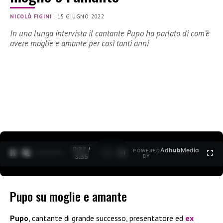
NICOLÒ FIGINI
|
15 GIUGNO 2022
In una lunga intervista il cantante Pupo ha parlato di com’è
avere moglie e amante per così tanti anni
0:27 /
Ad
hub
Media
POWERED
1
/
2
3:35
BY
Pupo su moglie e amante
Pupo
, cantante di grande successo, presentatore ed
ex